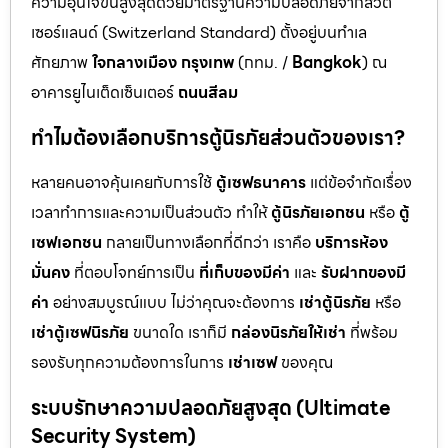
ความอุ่นใจขั้นสูงสุดด้วยมาตรฐานความปลอดภัยจากสวิต
เซอร์แลนด์ (Switzerland Standard) ตั้งอยู่บนทำเล
ศักยภาพ
ใจกลางเมือง กรุงเทพ
(กทม. /
Bangkok
) ณ
อาคารยูไนเต็ดเซ็นเตอร์
ถนนสีลม
ทำไมต้องเลือกบริการตู้นิรภัยส่วนตัวของเรา?
หลายคนอาจคุ้นเคยกับการใช้
ตู้เซฟธนาคาร
แต่ข้อจำกัดเรื่อง
เวลาทำการและความเป็นส่วนตัว ทำให้
ตู้นิรภัยเอกชน
หรือ
ตู้
เซฟเอกชน
กลายเป็นทางเลือกที่ดีกว่า เราคือ
บริการห้อง
มั่นคง
ที่ตอบโจทย์การเป็น
ที่เก็บของมีค่า
และ
รับฝากของมี
ค่า
อย่างสมบูรณ์แบบ ไม่ว่าคุณจะต้องการ
เช่าตู้นิรภัย
หรือ
เช่าตู้เซฟนิรภัย
ขนาดใด เราก็มี
กล่องนิรภัยให้เช่า
ที่พร้อม
รองรับทุกความต้องการในการ
เช่าเซฟ
ของคุณ
ระบบรักษาความปลอดภัยสูงสุด (Ultimate
Security System)