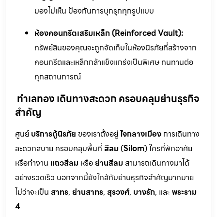
มองไม่เห็น ป้องกันการบุกรุกทุกรูปแบบ
ห้องคอนกรีตเสริมเหล็ก (Reinforced Vault):
ทรัพย์สินของคุณจะถูกจัดเก็บในห้องนิรภัยที่สร้างจาก
คอนกรีตและเหล็กกล้าแข็งแกร่งเป็นพิเศษ ทนทานต่อ
ทุกสถานการณ์
ทำเลทอง เดินทางสะดวก ครอบคลุมย่านธุรกิจ
สำคัญ
ศูนย์
บริการตู้นิรภัย
ของเราตั้งอยู่
ใจกลางเมือง
การเดินทาง
สะดวกสบาย ครอบคลุมพื้นที่
สีลม
(
Silom
) ใครที่พักอาศัย
หรือทำงาน
แถวสีลม
หรือ
ย่านสีลม
สามารถเดินทางมาได้
อย่างรวดเร็ว นอกจากนี้ยังใกล้กับย่านธุรกิจสำคัญมากมาย
ไม่ว่าจะเป็น
สาทร
,
ย่านสาทร
,
สุรวงศ์
,
บางรัก
, และ
พระราม
4