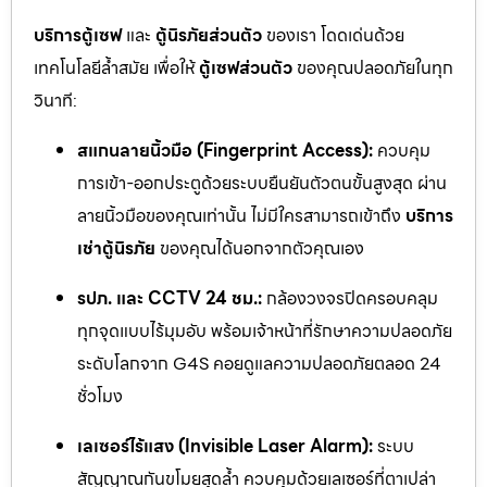
บริการตู้เซฟ
และ
ตู้นิรภัยส่วนตัว
ของเรา โดดเด่นด้วย
เทคโนโลยีล้ำสมัย เพื่อให้
ตู้เซฟส่วนตัว
ของคุณปลอดภัยในทุก
วินาที:
สแกนลายนิ้วมือ (Fingerprint Access):
ควบคุม
การเข้า-ออกประตูด้วยระบบยืนยันตัวตนขั้นสูงสุด ผ่าน
ลายนิ้วมือของคุณเท่านั้น ไม่มีใครสามารถเข้าถึง
บริการ
เช่าตู้นิรภัย
ของคุณได้นอกจากตัวคุณเอง
รปภ. และ CCTV 24 ชม.:
กล้องวงจรปิดครอบคลุม
ทุกจุดแบบไร้มุมอับ พร้อมเจ้าหน้าที่รักษาความปลอดภัย
ระดับโลกจาก G4S คอยดูแลความปลอดภัยตลอด 24
ชั่วโมง
เลเซอร์ไร้แสง (Invisible Laser Alarm):
ระบบ
สัญญาณกันขโมยสุดล้ำ ควบคุมด้วยเลเซอร์ที่ตาเปล่า