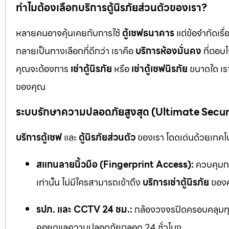
ทำไมต้องเลือกบริการตู้นิรภัยส่วนตัวของเรา?
หลายคนอาจคุ้นเคยกับการใช้
ตู้เซฟธนาคาร
แต่ข้อจำกัดเร
กลายเป็นทางเลือกที่ดีกว่า เราคือ
บริการห้องมั่นคง
ที่ตอบ
คุณจะต้องการ
เช่าตู้นิรภัย
หรือ
เช่าตู้เซฟนิรภัย
ขนาดใด เรา
ของคุณ
ระบบรักษาความปลอดภัยสูงสุด (Ultimate Secu
บริการตู้เซฟ
และ
ตู้นิรภัยส่วนตัว
ของเรา โดดเด่นด้วยเทคโนโ
สแกนลายนิ้วมือ (Fingerprint Access):
ควบคุมกา
เท่านั้น ไม่มีใครสามารถเข้าถึง
บริการเช่าตู้นิรภัย
ของค
รปภ. และ CCTV 24 ชม.:
กล้องวงจรปิดครอบคลุมทุก
คอยดูแลความปลอดภัยตลอด 24 ชั่วโมง