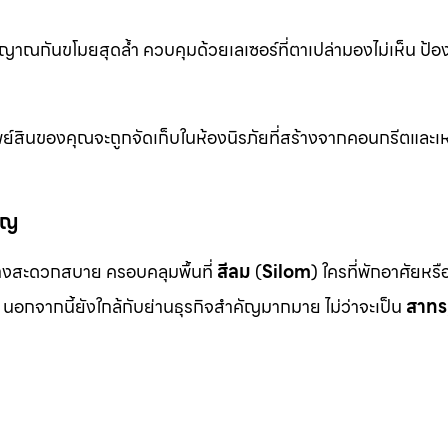
าณกันขโมยสุดล้ำ ควบคุมด้วยเลเซอร์ที่ตาเปล่ามองไม่เห็น ป้อ
ย์สินของคุณจะถูกจัดเก็บในห้องนิรภัยที่สร้างจากคอนกรีตและเห
ัญ
งสะดวกสบาย ครอบคลุมพื้นที่
สีลม
(
Silom
) ใครที่พักอาศัยหร
นอกจากนี้ยังใกล้กับย่านธุรกิจสำคัญมากมาย ไม่ว่าจะเป็น
สาทร