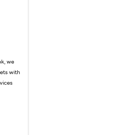
ok, we
ets with
vices