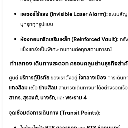
เลเซอร์ไร้แสง (Invisible Laser Alarm):
ระบบสัญญ
บุกรุกทุกรูปแบบ
ห้องคอนกรีตเสริมเหล็ก (Reinforced Vault):
ทรัพ
แข็งแกร่งเป็นพิเศษ ทนทานต่อทุกสถานการณ์
ทำเลทอง เดินทางสะดวก ครอบคลุมย่านธุรกิจสำค
ศูนย์
บริการตู้นิรภัย
ของเราตั้งอยู่
ใจกลางเมือง
การเดินทา
แถวสีลม
หรือ
ย่านสีลม
สามารถเดินทางมาได้อย่างรวดเร็ว 
สาทร
,
สุรวงศ์
,
บางรัก
, และ
พระราม 4
จุดเชื่อมต่อการเดินทาง (Transit Points):
ใกล้รถไฟฟ้า
BTS ศาลาแดง
และ
BTS ช่องนนทรี