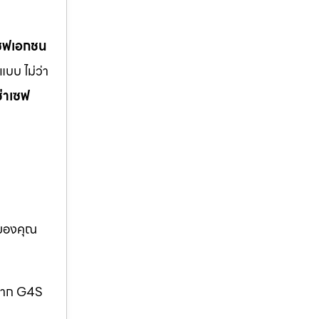
เซฟเอกชน
บบ ไม่ว่า
ช่าเซฟ
อของคุณ
กจาก G4S