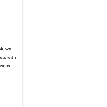
ok, we
ets with
vices