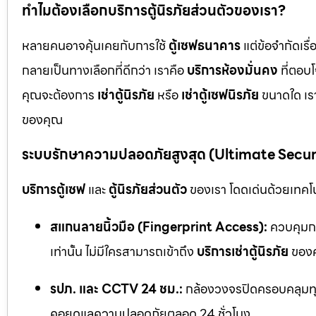
ทำไมต้องเลือกบริการตู้นิรภัยส่วนตัวของเรา?
หลายคนอาจคุ้นเคยกับการใช้
ตู้เซฟธนาคาร
แต่ข้อจำกัดเร
กลายเป็นทางเลือกที่ดีกว่า เราคือ
บริการห้องมั่นคง
ที่ตอบ
คุณจะต้องการ
เช่าตู้นิรภัย
หรือ
เช่าตู้เซฟนิรภัย
ขนาดใด เรา
ของคุณ
ระบบรักษาความปลอดภัยสูงสุด (Ultimate Secu
บริการตู้เซฟ
และ
ตู้นิรภัยส่วนตัว
ของเรา โดดเด่นด้วยเทคโนโ
สแกนลายนิ้วมือ (Fingerprint Access):
ควบคุมกา
เท่านั้น ไม่มีใครสามารถเข้าถึง
บริการเช่าตู้นิรภัย
ของค
รปภ. และ CCTV 24 ชม.:
กล้องวงจรปิดครอบคลุมทุก
คอยดูแลความปลอดภัยตลอด 24 ชั่วโมง