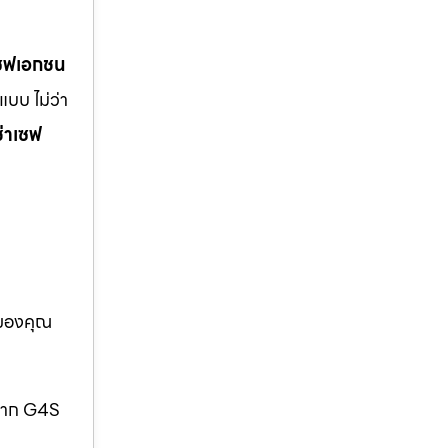
เซฟเอกชน
บบ ไม่ว่า
ช่าเซฟ
อของคุณ
กจาก G4S