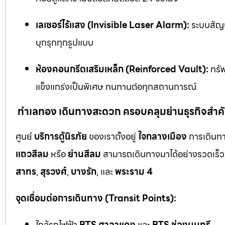
เลเซอร์ไร้แสง (Invisible Laser Alarm):
ระบบสัญญ
บุกรุกทุกรูปแบบ
ห้องคอนกรีตเสริมเหล็ก (Reinforced Vault):
ทรัพ
แข็งแกร่งเป็นพิเศษ ทนทานต่อทุกสถานการณ์
ทำเลทอง เดินทางสะดวก ครอบคลุมย่านธุรกิจสำค
ศูนย์
บริการตู้นิรภัย
ของเราตั้งอยู่
ใจกลางเมือง
การเดินทา
แถวสีลม
หรือ
ย่านสีลม
สามารถเดินทางมาได้อย่างรวดเร็ว 
สาทร
,
สุรวงศ์
,
บางรัก
, และ
พระราม 4
จุดเชื่อมต่อการเดินทาง (Transit Points):
ใกล้รถไฟฟ้า
BTS ศาลาแดง
และ
BTS ช่องนนทรี