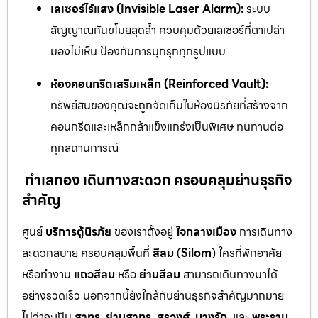
เลเซอร์ไร้แสง (Invisible Laser Alarm):
ระบบ
สัญญาณกันขโมยสุดล้ำ ควบคุมด้วยเลเซอร์ที่ตาเปล่า
มองไม่เห็น ป้องกันการบุกรุกทุกรูปแบบ
ห้องคอนกรีตเสริมเหล็ก (Reinforced Vault):
ทรัพย์สินของคุณจะถูกจัดเก็บในห้องนิรภัยที่สร้างจาก
คอนกรีตและเหล็กกล้าแข็งแกร่งเป็นพิเศษ ทนทานต่อ
ทุกสถานการณ์
ทำเลทอง เดินทางสะดวก ครอบคลุมย่านธุรกิจ
สำคัญ
ศูนย์
บริการตู้นิรภัย
ของเราตั้งอยู่
ใจกลางเมือง
การเดินทาง
สะดวกสบาย ครอบคลุมพื้นที่
สีลม
(
Silom
) ใครที่พักอาศัย
หรือทำงาน
แถวสีลม
หรือ
ย่านสีลม
สามารถเดินทางมาได้
อย่างรวดเร็ว นอกจากนี้ยังใกล้กับย่านธุรกิจสำคัญมากมาย
ไม่ว่าจะเป็น
สาทร
,
ย่านสาทร
,
สุรวงศ์
,
บางรัก
, และ
พระราม