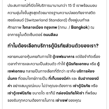
ประสบการณ์ที่เปิดให้บริการมานานกว่า 15 ปี เราพร้อมมอบ
ความอุ่นใจขั้นสูงสุดด้วยมาตรฐานความปลอดภัยจากสวิต
เซอร์แลนด์ (Switzerland Standard) ตั้งอยู่บนทำเล
ศักยภาพ
ใจกลางเมือง กรุงเทพ
(กทม. /
Bangkok
) ณ
อาคารยูไนเต็ดเซ็นเตอร์
ถนนสีลม
ทำไมต้องเลือกบริการตู้นิรภัยส่วนตัวของเรา?
หลายคนอาจคุ้นเคยกับการใช้
ตู้เซฟธนาคาร
แต่ข้อจำกัดเรื่อง
เวลาทำการและความเป็นส่วนตัว ทำให้
ตู้นิรภัยเอกชน
หรือ
ตู้
เซฟเอกชน
กลายเป็นทางเลือกที่ดีกว่า เราคือ
บริการห้อง
มั่นคง
ที่ตอบโจทย์การเป็น
ที่เก็บของมีค่า
และ
รับฝากของมี
ค่า
อย่างสมบูรณ์แบบ ไม่ว่าคุณจะต้องการ
เช่าตู้นิรภัย
หรือ
เช่าตู้เซฟนิรภัย
ขนาดใด เราก็มี
กล่องนิรภัยให้เช่า
ที่พร้อม
รองรับทุกความต้องการในการ
เช่าเซฟ
ของคุณ