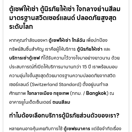
ตู้เซฟให้เช่า ตู้นิรภัยให้เช่า ใจกลางย่านสีลม
มาตรฐานสวิตเซอร์แลนด์ ปลอดภัยสูงสุด
ระดับโลก
หากคุณกำลังมองหา
ตู้เซฟให้เช่า ใกล้ฉัน
เพื่อปกป้อง
ทรัพย์สินชิ้นสำคัญ เราคือผู้ให้บริการ
ตู้นิรภัยให้เช่า
และ
บริการเช่าตู้เซฟ
ที่ได้รับความไว้วางใจมาอย่างยาวนาน ด้วย
ประสบการณ์ที่เปิดให้บริการมานานกว่า 15 ปี เราพร้อมมอบ
ความอุ่นใจขั้นสูงสุดด้วยมาตรฐานความปลอดภัยจากสวิต
เซอร์แลนด์ (Switzerland Standard) ตั้งอยู่บนทำเล
ศักยภาพ
ใจกลางเมือง กรุงเทพ
(กทม. /
Bangkok
) ณ
อาคารยูไนเต็ดเซ็นเตอร์
ถนนสีลม
ทำไมต้องเลือกบริการตู้นิรภัยส่วนตัวของเรา?
หลายคนอาจคุ้นเคยกับการใช้
ตู้เซฟธนาคาร
แต่ข้อจำกัดเรื่อง