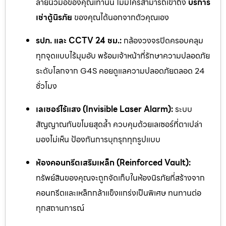
ลายนิ้วมือของคุณเท่านั้น ไม่มีใครสามารถเข้าถึง
บริการ
เช่าตู้นิรภัย
ของคุณได้นอกจากตัวคุณเอง
รปภ. และ CCTV 24 ชม.:
กล้องวงจรปิดครอบคลุม
ทุกจุดแบบไร้มุมอับ พร้อมเจ้าหน้าที่รักษาความปลอดภัย
ระดับโลกจาก G4S คอยดูแลความปลอดภัยตลอด 24
ชั่วโมง
เลเซอร์ไร้แสง (Invisible Laser Alarm):
ระบบ
สัญญาณกันขโมยสุดล้ำ ควบคุมด้วยเลเซอร์ที่ตาเปล่า
มองไม่เห็น ป้องกันการบุกรุกทุกรูปแบบ
ห้องคอนกรีตเสริมเหล็ก (Reinforced Vault):
ทรัพย์สินของคุณจะถูกจัดเก็บในห้องนิรภัยที่สร้างจาก
คอนกรีตและเหล็กกล้าแข็งแกร่งเป็นพิเศษ ทนทานต่อ
ทุกสถานการณ์