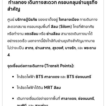
ทำเลทอง เดินทางสะดวก ครอบคลุมย่านธุรกิจ
สำคัญ
ศูนย์
บริการตู้นิรภัย
ของเราตั้งอยู่
ใจกลางเมือง
การเดินทาง
สะดวกสบาย ครอบคลุมพื้นที่
สีลม
(
Silom
) ใครที่พักอาศัย
หรือทำงาน
แถวสีลม
หรือ
ย่านสีลม
สามารถเดินทางมาได้
อย่างรวดเร็ว นอกจากนี้ยังใกล้กับย่านธุรกิจสำคัญมากมาย
ไม่ว่าจะเป็น
สาทร
,
ย่านสาทร
,
สุรวงศ์
,
บางรัก
, และ
พระราม
4
จุดเชื่อมต่อการเดินทาง (Transit Points):
ใกล้รถไฟฟ้า
BTS ศาลาแดง
และ
BTS ช่องนนทรี
ใกล้รถไฟฟ้าใต้ดิน
MRT สีลม
เดินทางเชื่อมต่อง่ายจากพื้นที่
ศาลาแดง
,
ช่องนนทรี
,
ลุมพินี
, และ
สามย่าน