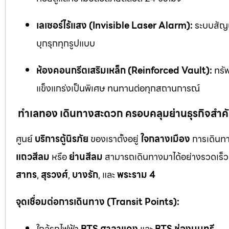
เลเซอร์ไร้แสง (Invisible Laser Alarm):
ระบบสัญญ
บุกรุกทุกรูปแบบ
ห้องคอนกรีตเสริมเหล็ก (Reinforced Vault):
ทรัพ
แข็งแกร่งเป็นพิเศษ ทนทานต่อทุกสถานการณ์
ทำเลทอง เดินทางสะดวก ครอบคลุมย่านธุรกิจสำค
ศูนย์
บริการตู้นิรภัย
ของเราตั้งอยู่
ใจกลางเมือง
การเดินทา
แถวสีลม
หรือ
ย่านสีลม
สามารถเดินทางมาได้อย่างรวดเร็ว 
สาทร
,
สุรวงศ์
,
บางรัก
, และ
พระราม 4
จุดเชื่อมต่อการเดินทาง (Transit Points):
ใกล้รถไฟฟ้า
BTS ศาลาแดง
และ
BTS ช่องนนทรี