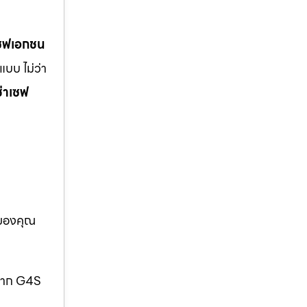
เซฟเอกชน
บบ ไม่ว่า
ช่าเซฟ
อของคุณ
กจาก G4S