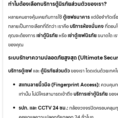
ทำไมต้องเลือกบริการตู้นิรภัยส่วนตัวของเรา?
หลายคนอาจคุ้นเคยกับการใช้
ตู้เซฟธนาคาร
แต่ข้อจำกัดเร
กลายเป็นทางเลือกที่ดีกว่า เราคือ
บริการห้องมั่นคง
ที่ตอบ
คุณจะต้องการ
เช่าตู้นิรภัย
หรือ
เช่าตู้เซฟนิรภัย
ขนาดใด เรา
ของคุณ
ระบบรักษาความปลอดภัยสูงสุด (Ultimate Secu
บริการตู้เซฟ
และ
ตู้นิรภัยส่วนตัว
ของเรา โดดเด่นด้วยเทคโนโ
สแกนลายนิ้วมือ (Fingerprint Access):
ควบคุมกา
เท่านั้น ไม่มีใครสามารถเข้าถึง
บริการเช่าตู้นิรภัย
ของค
รปภ. และ CCTV 24 ชม.:
กล้องวงจรปิดครอบคลุมทุก
คอยดูแลความปลอดภัยตลอด 24 ชั่วโมง