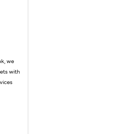
ok, we
ets with
vices