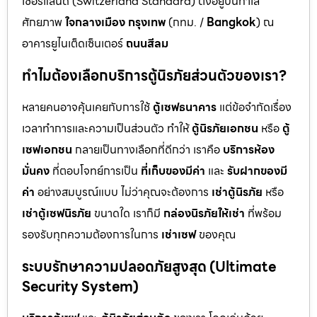
เซอร์แลนด์ (Switzerland Standard) ตั้งอยู่บนทำเล
ศักยภาพ
ใจกลางเมือง กรุงเทพ
(กทม. /
Bangkok
) ณ
อาคารยูไนเต็ดเซ็นเตอร์
ถนนสีลม
ทำไมต้องเลือกบริการตู้นิรภัยส่วนตัวของเรา?
หลายคนอาจคุ้นเคยกับการใช้
ตู้เซฟธนาคาร
แต่ข้อจำกัดเรื่อง
เวลาทำการและความเป็นส่วนตัว ทำให้
ตู้นิรภัยเอกชน
หรือ
ตู้
เซฟเอกชน
กลายเป็นทางเลือกที่ดีกว่า เราคือ
บริการห้อง
มั่นคง
ที่ตอบโจทย์การเป็น
ที่เก็บของมีค่า
และ
รับฝากของมี
ค่า
อย่างสมบูรณ์แบบ ไม่ว่าคุณจะต้องการ
เช่าตู้นิรภัย
หรือ
เช่าตู้เซฟนิรภัย
ขนาดใด เราก็มี
กล่องนิรภัยให้เช่า
ที่พร้อม
รองรับทุกความต้องการในการ
เช่าเซฟ
ของคุณ
ระบบรักษาความปลอดภัยสูงสุด (Ultimate
Security System)