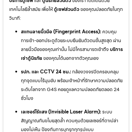
บริการตู้เซฟ
และ
ตู้นิรภัยส่วนตัว
ของเรา โดดเด่นด้วย
เทคโนโลยีล้ำสมัย เพื่อให้
ตู้เซฟส่วนตัว
ของคุณปลอดภัยในทุก
วินาที:
สแกนลายนิ้วมือ (Fingerprint Access):
ควบคุม
การเข้า-ออกประตูด้วยระบบยืนยันตัวตนขั้นสูงสุด ผ่าน
ลายนิ้วมือของคุณเท่านั้น ไม่มีใครสามารถเข้าถึง
บริการ
เช่าตู้นิรภัย
ของคุณได้นอกจากตัวคุณเอง
รปภ. และ CCTV 24 ชม.:
กล้องวงจรปิดครอบคลุม
ทุกจุดแบบไร้มุมอับ พร้อมเจ้าหน้าที่รักษาความปลอดภัย
ระดับโลกจาก G4S คอยดูแลความปลอดภัยตลอด 24
ชั่วโมง
เลเซอร์ไร้แสง (Invisible Laser Alarm):
ระบบ
สัญญาณกันขโมยสุดล้ำ ควบคุมด้วยเลเซอร์ที่ตาเปล่า
มองไม่เห็น ป้องกันการบุกรุกทุกรูปแบบ