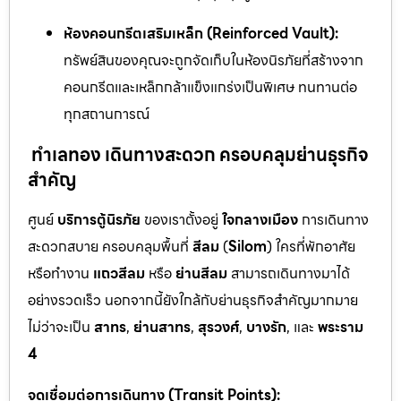
ห้องคอนกรีตเสริมเหล็ก (Reinforced Vault):
ทรัพย์สินของคุณจะถูกจัดเก็บในห้องนิรภัยที่สร้างจาก
คอนกรีตและเหล็กกล้าแข็งแกร่งเป็นพิเศษ ทนทานต่อ
ทุกสถานการณ์
ทำเลทอง เดินทางสะดวก ครอบคลุมย่านธุรกิจ
สำคัญ
ศูนย์
บริการตู้นิรภัย
ของเราตั้งอยู่
ใจกลางเมือง
การเดินทาง
สะดวกสบาย ครอบคลุมพื้นที่
สีลม
(
Silom
) ใครที่พักอาศัย
หรือทำงาน
แถวสีลม
หรือ
ย่านสีลม
สามารถเดินทางมาได้
อย่างรวดเร็ว นอกจากนี้ยังใกล้กับย่านธุรกิจสำคัญมากมาย
ไม่ว่าจะเป็น
สาทร
,
ย่านสาทร
,
สุรวงศ์
,
บางรัก
, และ
พระราม
4
จุดเชื่อมต่อการเดินทาง (Transit Points):