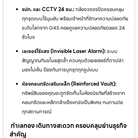
รปภ. และ CCTV 24 ชม.:
กล้องวงจรปิดครอบคลุม
ทุกจุดแบบไร้มุมอับ พร้อมเจ้าหน้าที่รักษาความปลอดภัย
ระดับโลกจาก G4S คอยดูแลความปลอดภัยตลอด 24
ชั่วโมง
เลเซอร์ไร้แสง (Invisible Laser Alarm):
ระบบ
สัญญาณกันขโมยสุดล้ำ ควบคุมด้วยเลเซอร์ที่ตาเปล่า
มองไม่เห็น ป้องกันการบุกรุกทุกรูปแบบ
ห้องคอนกรีตเสริมเหล็ก (Reinforced Vault):
ทรัพย์สินของคุณจะถูกจัดเก็บในห้องนิรภัยที่สร้างจาก
คอนกรีตและเหล็กกล้าแข็งแกร่งเป็นพิเศษ ทนทานต่อ
ทุกสถานการณ์
ทำเลทอง เดินทางสะดวก ครอบคลุมย่านธุรกิจ
สำคัญ