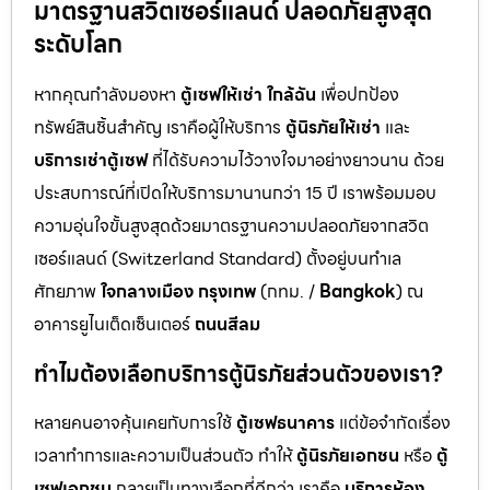
มาตรฐานสวิตเซอร์แลนด์ ปลอดภัยสูงสุด
ระดับโลก
หากคุณกำลังมองหา
ตู้เซฟให้เช่า ใกล้ฉัน
เพื่อปกป้อง
ทรัพย์สินชิ้นสำคัญ เราคือผู้ให้บริการ
ตู้นิรภัยให้เช่า
และ
บริการเช่าตู้เซฟ
ที่ได้รับความไว้วางใจมาอย่างยาวนาน ด้วย
ประสบการณ์ที่เปิดให้บริการมานานกว่า 15 ปี เราพร้อมมอบ
ความอุ่นใจขั้นสูงสุดด้วยมาตรฐานความปลอดภัยจากสวิต
เซอร์แลนด์ (Switzerland Standard) ตั้งอยู่บนทำเล
ศักยภาพ
ใจกลางเมือง กรุงเทพ
(กทม. /
Bangkok
) ณ
อาคารยูไนเต็ดเซ็นเตอร์
ถนนสีลม
ทำไมต้องเลือกบริการตู้นิรภัยส่วนตัวของเรา?
หลายคนอาจคุ้นเคยกับการใช้
ตู้เซฟธนาคาร
แต่ข้อจำกัดเรื่อง
เวลาทำการและความเป็นส่วนตัว ทำให้
ตู้นิรภัยเอกชน
หรือ
ตู้
เซฟเอกชน
กลายเป็นทางเลือกที่ดีกว่า เราคือ
บริการห้อง