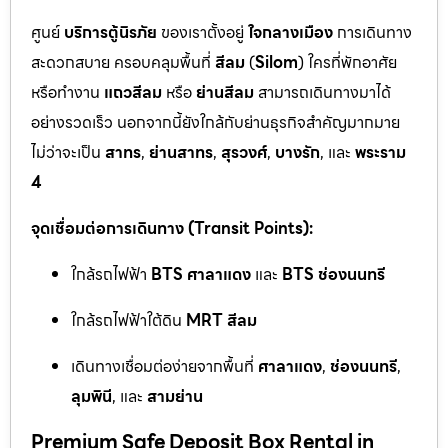
ศูนย์
บริการตู้นิรภัย
ของเราตั้งอยู่
ใจกลางเมือง
การเดินทาง
สะดวกสบาย ครอบคลุมพื้นที่
สีลม
(
Silom
) ใครที่พักอาศัย
หรือทำงาน
แถวสีลม
หรือ
ย่านสีลม
สามารถเดินทางมาได้
อย่างรวดเร็ว นอกจากนี้ยังใกล้กับย่านธุรกิจสำคัญมากมาย
ไม่ว่าจะเป็น
สาทร
,
ย่านสาทร
,
สุรวงศ์
,
บางรัก
, และ
พระราม
4
จุดเชื่อมต่อการเดินทาง (Transit Points):
ใกล้รถไฟฟ้า
BTS ศาลาแดง
และ
BTS ช่องนนทรี
ใกล้รถไฟฟ้าใต้ดิน
MRT สีลม
เดินทางเชื่อมต่อง่ายจากพื้นที่
ศาลาแดง
,
ช่องนนทรี
,
ลุมพินี
, และ
สามย่าน
Premium Safe Deposit Box Rental in