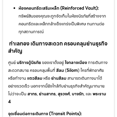
ห้องคอนกรีตเสริมเหล็ก (Reinforced Vault):
ทรัพย์สินของคุณจะถูกจัดเก็บในห้องนิรภัยที่สร้างจาก
คอนกรีตและเหล็กกล้าแข็งแกร่งเป็นพิเศษ ทนทานต่อ
ทุกสถานการณ์
ทำเลทอง เดินทางสะดวก ครอบคลุมย่านธุรกิจ
สำคัญ
ศูนย์
บริการตู้นิรภัย
ของเราตั้งอยู่
ใจกลางเมือง
การเดินทาง
สะดวกสบาย ครอบคลุมพื้นที่
สีลม
(
Silom
) ใครที่พักอาศัย
หรือทำงาน
แถวสีลม
หรือ
ย่านสีลม
สามารถเดินทางมาได้
อย่างรวดเร็ว นอกจากนี้ยังใกล้กับย่านธุรกิจสำคัญมากมาย
ไม่ว่าจะเป็น
สาทร
,
ย่านสาทร
,
สุรวงศ์
,
บางรัก
, และ
พระราม
4
จุดเชื่อมต่อการเดินทาง (Transit Points):