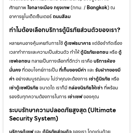
ศักยภาพ
ใจกลางเมือง กรุงเทพ
(กทม. /
Bangkok
) ณ
อาคารยูไนเต็ดเซ็นเตอร์
ถนนสีลม
ทำไมต้องเลือกบริการตู้นิรภัยส่วนตัวของเรา?
หลายคนอาจคุ้นเคยกับการใช้
ตู้เซฟธนาคาร
แต่ข้อจำกัดเรื่อง
เวลาทำการและความเป็นส่วนตัว ทำให้
ตู้นิรภัยเอกชน
หรือ
ตู้
เซฟเอกชน
กลายเป็นทางเลือกที่ดีกว่า เราคือ
บริการห้อง
มั่นคง
ที่ตอบโจทย์การเป็น
ที่เก็บของมีค่า
และ
รับฝากของมี
ค่า
อย่างสมบูรณ์แบบ ไม่ว่าคุณจะต้องการ
เช่าตู้นิรภัย
หรือ
เช่าตู้เซฟนิรภัย
ขนาดใด เราก็มี
กล่องนิรภัยให้เช่า
ที่พร้อม
รองรับทุกความต้องการในการ
เช่าเซฟ
ของคุณ
ระบบรักษาความปลอดภัยสูงสุด (Ultimate
Security System)
บริการตู้เซฟ
และ
ตู้นิรภัยส่วนตัว
ของเรา โดดเด่นด้วย