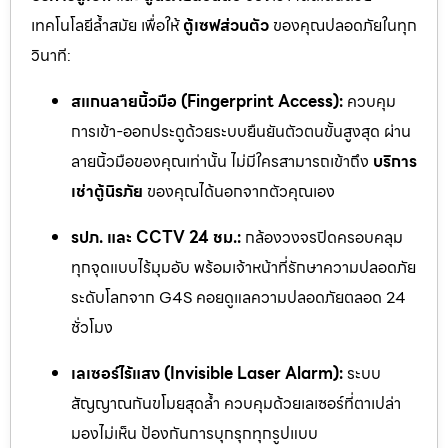
เทคโนโลยีล้ำสมัย เพื่อให้
ตู้เซฟส่วนตัว
ของคุณปลอดภัยในทุก
วินาที:
สแกนลายนิ้วมือ (Fingerprint Access):
ควบคุม
การเข้า-ออกประตูด้วยระบบยืนยันตัวตนขั้นสูงสุด ผ่าน
ลายนิ้วมือของคุณเท่านั้น ไม่มีใครสามารถเข้าถึง
บริการ
เช่าตู้นิรภัย
ของคุณได้นอกจากตัวคุณเอง
รปภ. และ CCTV 24 ชม.:
กล้องวงจรปิดครอบคลุม
ทุกจุดแบบไร้มุมอับ พร้อมเจ้าหน้าที่รักษาความปลอดภัย
ระดับโลกจาก G4S คอยดูแลความปลอดภัยตลอด 24
ชั่วโมง
เลเซอร์ไร้แสง (Invisible Laser Alarm):
ระบบ
สัญญาณกันขโมยสุดล้ำ ควบคุมด้วยเลเซอร์ที่ตาเปล่า
มองไม่เห็น ป้องกันการบุกรุกทุกรูปแบบ