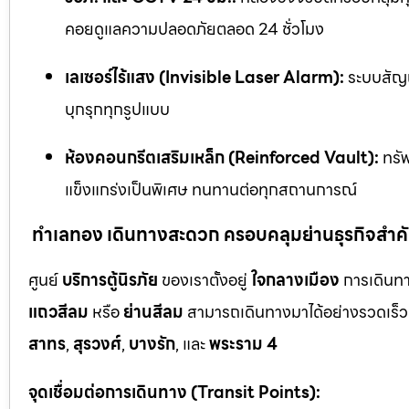
คอยดูแลความปลอดภัยตลอด 24 ชั่วโมง
เลเซอร์ไร้แสง (Invisible Laser Alarm):
ระบบสัญญ
บุกรุกทุกรูปแบบ
ห้องคอนกรีตเสริมเหล็ก (Reinforced Vault):
ทรัพ
แข็งแกร่งเป็นพิเศษ ทนทานต่อทุกสถานการณ์
ทำเลทอง เดินทางสะดวก ครอบคลุมย่านธุรกิจสำค
ศูนย์
บริการตู้นิรภัย
ของเราตั้งอยู่
ใจกลางเมือง
การเดินทา
แถวสีลม
หรือ
ย่านสีลม
สามารถเดินทางมาได้อย่างรวดเร็ว 
สาทร
,
สุรวงศ์
,
บางรัก
, และ
พระราม 4
จุดเชื่อมต่อการเดินทาง (Transit Points):