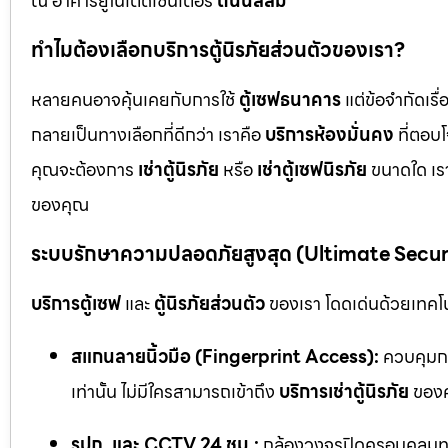
ณ อาคารยูไนเต็ดเซ็นเตอร์
ถนนสีลม
ทำไมต้องเลือกบริการตู้นิรภัยส่วนตัวของเรา?
หลายคนอาจคุ้นเคยกับการใช้
ตู้เซฟธนาคาร
แต่ข้อจำกัดเร
กลายเป็นทางเลือกที่ดีกว่า เราคือ
บริการห้องมั่นคง
ที่ตอบ
คุณจะต้องการ
เช่าตู้นิรภัย
หรือ
เช่าตู้เซฟนิรภัย
ขนาดใด เรา
ของคุณ
ระบบรักษาความปลอดภัยสูงสุด (Ultimate Secu
บริการตู้เซฟ
และ
ตู้นิรภัยส่วนตัว
ของเรา โดดเด่นด้วยเทคโนโ
สแกนลายนิ้วมือ (Fingerprint Access):
ควบคุมกา
เท่านั้น ไม่มีใครสามารถเข้าถึง
บริการเช่าตู้นิรภัย
ของค
รปภ. และ CCTV 24 ชม.:
กล้องวงจรปิดครอบคลุมทุก