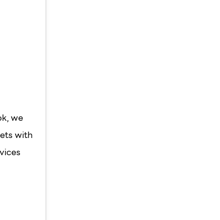
ok, we
ets with
vices