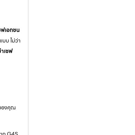
เซฟเอกชน
บบ ไม่ว่า
ช่าเซฟ
อของคุณ
กจาก G4S