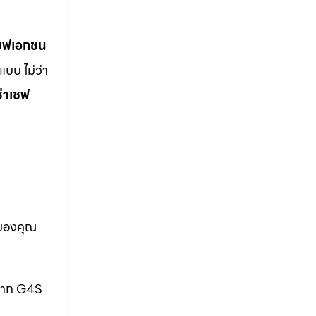
เซฟเอกชน
บบ ไม่ว่า
ช่าเซฟ
อของคุณ
กจาก G4S