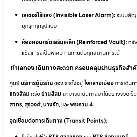
เลเซอร์ไร้แสง (Invisible Laser Alarm):
ระบบสัญญ
บุกรุกทุกรูปแบบ
ห้องคอนกรีตเสริมเหล็ก (Reinforced Vault):
ทรัพ
แข็งแกร่งเป็นพิเศษ ทนทานต่อทุกสถานการณ์
ทำเลทอง เดินทางสะดวก ครอบคลุมย่านธุรกิจสำค
ศูนย์
บริการตู้นิรภัย
ของเราตั้งอยู่
ใจกลางเมือง
การเดินทา
แถวสีลม
หรือ
ย่านสีลม
สามารถเดินทางมาได้อย่างรวดเร็ว 
สาทร
,
สุรวงศ์
,
บางรัก
, และ
พระราม 4
จุดเชื่อมต่อการเดินทาง (Transit Points):
ใกล้รถไฟฟ้า
BTS ศาลาแดง
และ
BTS ช่องนนทรี