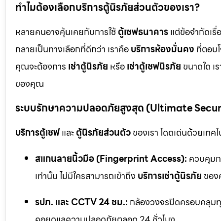
ทำไมต้องเลือกบริการตู้นิรภัยส่วนตัวของเรา?
หลายคนอาจคุ้นเคยกับการใช้
ตู้เซฟธนาคาร
แต่ข้อจำกัดเร
กลายเป็นทางเลือกที่ดีกว่า เราคือ
บริการห้องมั่นคง
ที่ตอบ
คุณจะต้องการ
เช่าตู้นิรภัย
หรือ
เช่าตู้เซฟนิรภัย
ขนาดใด เรา
ของคุณ
ระบบรักษาความปลอดภัยสูงสุด (Ultimate Secu
บริการตู้เซฟ
และ
ตู้นิรภัยส่วนตัว
ของเรา โดดเด่นด้วยเทคโนโ
สแกนลายนิ้วมือ (Fingerprint Access):
ควบคุมกา
เท่านั้น ไม่มีใครสามารถเข้าถึง
บริการเช่าตู้นิรภัย
ของค
รปภ. และ CCTV 24 ชม.:
กล้องวงจรปิดครอบคลุมทุก
คอยดูแลความปลอดภัยตลอด 24 ชั่วโมง