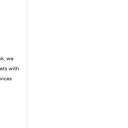
ok, we
ets with
vices