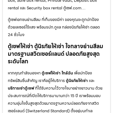
box, Safe box rental, Private vault, Deposit box
rental และ Security box rental ตู้เซฟ.com…
ตู้เซฟเอกชนย่านสีลม ที่เก็บของมีค่า ของคุณจะถูกปกป้อง
ด้วยเลเซอร์ไร้แสง พร้อมรปภ.ดูแล กล่องนิรภัยให้เช่า ตลอด
24 ชั่วโมง
ตู้เซฟให้เช่า ตู้นิรภัยให้เช่า ใจกลางย่านสีลม
มาตรฐานสวิตเซอร์แลนด์ ปลอดภัยสูงสุด
ระดับโลก
หากคุณกำลังมองหา
ตู้เซฟให้เช่า ใกล้ฉัน
เพื่อปกป้อง
ทรัพย์สินชิ้นสำคัญ เราคือผู้ให้บริการ
ตู้นิรภัยให้เช่า
และ
บริการเช่าตู้เซฟ
ที่ได้รับความไว้วางใจมาอย่างยาวนาน ด้วย
ประสบการณ์ที่เปิดให้บริการมานานกว่า 15 ปี เราพร้อมมอบ
ความอุ่นใจขั้นสูงสุดด้วยมาตรฐานความปลอดภัยจากสวิต
เซอร์แลนด์ (Switzerland Standard) ตั้งอยู่บนทำเล