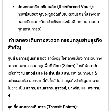
ห้องคอนกรีตเสริมเหล็ก (Reinforced Vault):
ทรัพย์สินของคุณจะถูกจัดเก็บในห้องนิรภัยที่สร้างจาก
คอนกรีตและเหล็กกล้าแข็งแกร่งเป็นพิเศษ ทนทานต่อ
ทุกสถานการณ์
ทำเลทอง เดินทางสะดวก ครอบคลุมย่านธุรกิจ
สำคัญ
ศูนย์
บริการตู้นิรภัย
ของเราตั้งอยู่
ใจกลางเมือง
การเดินทาง
สะดวกสบาย ครอบคลุมพื้นที่
สีลม
(
Silom
) ใครที่พักอาศัย
หรือทำงาน
แถวสีลม
หรือ
ย่านสีลม
สามารถเดินทางมาได้
อย่างรวดเร็ว นอกจากนี้ยังใกล้กับย่านธุรกิจสำคัญมากมาย
ไม่ว่าจะเป็น
สาทร
,
ย่านสาทร
,
สุรวงศ์
,
บางรัก
, และ
พระราม
4
จุดเชื่อมต่อการเดินทาง (Transit Points):