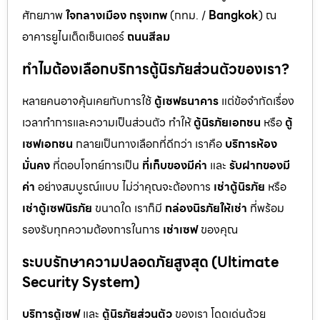
ศักยภาพ
ใจกลางเมือง กรุงเทพ
(กทม. /
Bangkok
) ณ
อาคารยูไนเต็ดเซ็นเตอร์
ถนนสีลม
ทำไมต้องเลือกบริการตู้นิรภัยส่วนตัวของเรา?
หลายคนอาจคุ้นเคยกับการใช้
ตู้เซฟธนาคาร
แต่ข้อจำกัดเรื่อง
เวลาทำการและความเป็นส่วนตัว ทำให้
ตู้นิรภัยเอกชน
หรือ
ตู้
เซฟเอกชน
กลายเป็นทางเลือกที่ดีกว่า เราคือ
บริการห้อง
มั่นคง
ที่ตอบโจทย์การเป็น
ที่เก็บของมีค่า
และ
รับฝากของมี
ค่า
อย่างสมบูรณ์แบบ ไม่ว่าคุณจะต้องการ
เช่าตู้นิรภัย
หรือ
เช่าตู้เซฟนิรภัย
ขนาดใด เราก็มี
กล่องนิรภัยให้เช่า
ที่พร้อม
รองรับทุกความต้องการในการ
เช่าเซฟ
ของคุณ
ระบบรักษาความปลอดภัยสูงสุด (Ultimate
Security System)
บริการตู้เซฟ
และ
ตู้นิรภัยส่วนตัว
ของเรา โดดเด่นด้วย