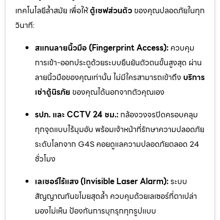
เทคโนโลยีล้ำสมัย เพื่อให้
ตู้เซฟส่วนตัว
ของคุณปลอดภัยในทุก
วินาที:
สแกนลายนิ้วมือ (Fingerprint Access):
ควบคุม
การเข้า-ออกประตูด้วยระบบยืนยันตัวตนขั้นสูงสุด ผ่าน
ลายนิ้วมือของคุณเท่านั้น ไม่มีใครสามารถเข้าถึง
บริการ
เช่าตู้นิรภัย
ของคุณได้นอกจากตัวคุณเอง
รปภ. และ CCTV 24 ชม.:
กล้องวงจรปิดครอบคลุม
ทุกจุดแบบไร้มุมอับ พร้อมเจ้าหน้าที่รักษาความปลอดภัย
ระดับโลกจาก G4S คอยดูแลความปลอดภัยตลอด 24
ชั่วโมง
เลเซอร์ไร้แสง (Invisible Laser Alarm):
ระบบ
สัญญาณกันขโมยสุดล้ำ ควบคุมด้วยเลเซอร์ที่ตาเปล่า
มองไม่เห็น ป้องกันการบุกรุกทุกรูปแบบ