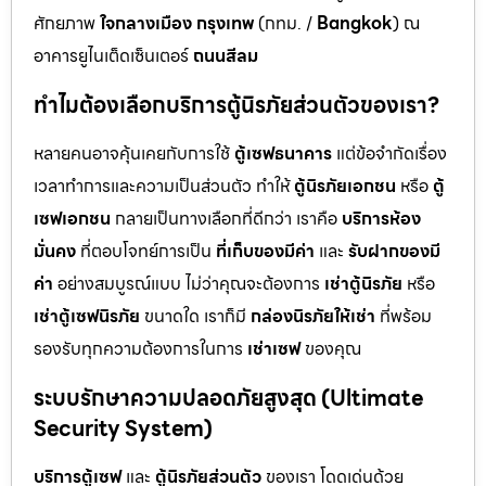
ศักยภาพ
ใจกลางเมือง กรุงเทพ
(กทม. /
Bangkok
) ณ
อาคารยูไนเต็ดเซ็นเตอร์
ถนนสีลม
ทำไมต้องเลือกบริการตู้นิรภัยส่วนตัวของเรา?
หลายคนอาจคุ้นเคยกับการใช้
ตู้เซฟธนาคาร
แต่ข้อจำกัดเรื่อง
เวลาทำการและความเป็นส่วนตัว ทำให้
ตู้นิรภัยเอกชน
หรือ
ตู้
เซฟเอกชน
กลายเป็นทางเลือกที่ดีกว่า เราคือ
บริการห้อง
มั่นคง
ที่ตอบโจทย์การเป็น
ที่เก็บของมีค่า
และ
รับฝากของมี
ค่า
อย่างสมบูรณ์แบบ ไม่ว่าคุณจะต้องการ
เช่าตู้นิรภัย
หรือ
เช่าตู้เซฟนิรภัย
ขนาดใด เราก็มี
กล่องนิรภัยให้เช่า
ที่พร้อม
รองรับทุกความต้องการในการ
เช่าเซฟ
ของคุณ
ระบบรักษาความปลอดภัยสูงสุด (Ultimate
Security System)
บริการตู้เซฟ
และ
ตู้นิรภัยส่วนตัว
ของเรา โดดเด่นด้วย