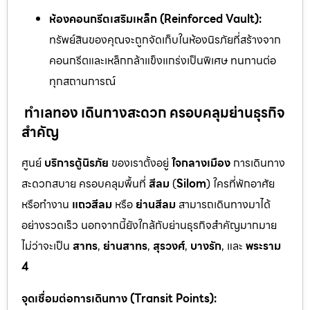
ห้องคอนกรีตเสริมเหล็ก (Reinforced Vault):
ทรัพย์สินของคุณจะถูกจัดเก็บในห้องนิรภัยที่สร้างจาก
คอนกรีตและเหล็กกล้าแข็งแกร่งเป็นพิเศษ ทนทานต่อ
ทุกสถานการณ์
ทำเลทอง เดินทางสะดวก ครอบคลุมย่านธุรกิจ
สำคัญ
ศูนย์
บริการตู้นิรภัย
ของเราตั้งอยู่
ใจกลางเมือง
การเดินทาง
สะดวกสบาย ครอบคลุมพื้นที่
สีลม
(
Silom
) ใครที่พักอาศัย
หรือทำงาน
แถวสีลม
หรือ
ย่านสีลม
สามารถเดินทางมาได้
อย่างรวดเร็ว นอกจากนี้ยังใกล้กับย่านธุรกิจสำคัญมากมาย
ไม่ว่าจะเป็น
สาทร
,
ย่านสาทร
,
สุรวงศ์
,
บางรัก
, และ
พระราม
4
จุดเชื่อมต่อการเดินทาง (Transit Points):