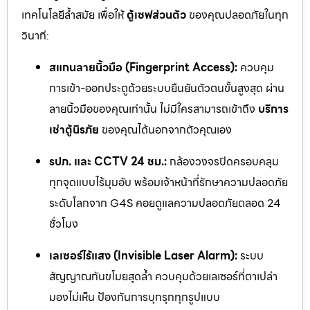
เทคโนโลยีล้ำสมัย เพื่อให้
ตู้เซฟส่วนตัว
ของคุณปลอดภัยในทุก
วินาที:
สแกนลายนิ้วมือ (Fingerprint Access):
ควบคุม
การเข้า-ออกประตูด้วยระบบยืนยันตัวตนขั้นสูงสุด ผ่าน
ลายนิ้วมือของคุณเท่านั้น ไม่มีใครสามารถเข้าถึง
บริการ
เช่าตู้นิรภัย
ของคุณได้นอกจากตัวคุณเอง
รปภ. และ CCTV 24 ชม.:
กล้องวงจรปิดครอบคลุม
ทุกจุดแบบไร้มุมอับ พร้อมเจ้าหน้าที่รักษาความปลอดภัย
ระดับโลกจาก G4S คอยดูแลความปลอดภัยตลอด 24
ชั่วโมง
เลเซอร์ไร้แสง (Invisible Laser Alarm):
ระบบ
สัญญาณกันขโมยสุดล้ำ ควบคุมด้วยเลเซอร์ที่ตาเปล่า
มองไม่เห็น ป้องกันการบุกรุกทุกรูปแบบ