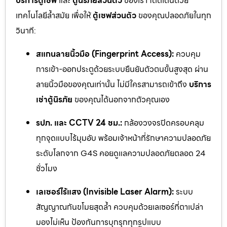
บริการตู้เซฟ
และ
ตู้นิรภัยส่วนตัว
ของเรา โดดเด่นด้วย
เทคโนโลยีล้ำสมัย เพื่อให้
ตู้เซฟส่วนตัว
ของคุณปลอดภัยในทุก
วินาที:
สแกนลายนิ้วมือ (Fingerprint Access):
ควบคุม
การเข้า-ออกประตูด้วยระบบยืนยันตัวตนขั้นสูงสุด ผ่าน
ลายนิ้วมือของคุณเท่านั้น ไม่มีใครสามารถเข้าถึง
บริการ
เช่าตู้นิรภัย
ของคุณได้นอกจากตัวคุณเอง
รปภ. และ CCTV 24 ชม.:
กล้องวงจรปิดครอบคลุม
ทุกจุดแบบไร้มุมอับ พร้อมเจ้าหน้าที่รักษาความปลอดภัย
ระดับโลกจาก G4S คอยดูแลความปลอดภัยตลอด 24
ชั่วโมง
เลเซอร์ไร้แสง (Invisible Laser Alarm):
ระบบ
สัญญาณกันขโมยสุดล้ำ ควบคุมด้วยเลเซอร์ที่ตาเปล่า
มองไม่เห็น ป้องกันการบุกรุกทุกรูปแบบ