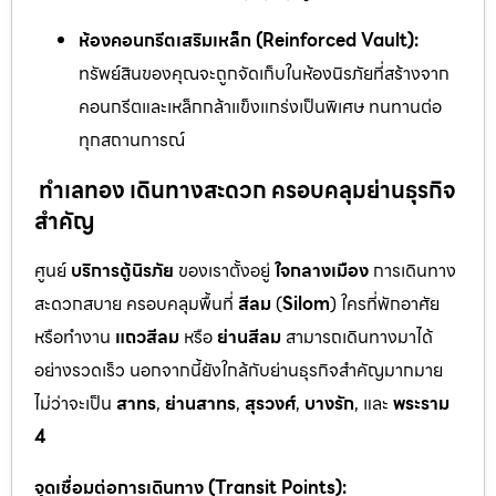
ห้องคอนกรีตเสริมเหล็ก (Reinforced Vault):
ทรัพย์สินของคุณจะถูกจัดเก็บในห้องนิรภัยที่สร้างจาก
คอนกรีตและเหล็กกล้าแข็งแกร่งเป็นพิเศษ ทนทานต่อ
ทุกสถานการณ์
ทำเลทอง เดินทางสะดวก ครอบคลุมย่านธุรกิจ
สำคัญ
ศูนย์
บริการตู้นิรภัย
ของเราตั้งอยู่
ใจกลางเมือง
การเดินทาง
สะดวกสบาย ครอบคลุมพื้นที่
สีลม
(
Silom
) ใครที่พักอาศัย
หรือทำงาน
แถวสีลม
หรือ
ย่านสีลม
สามารถเดินทางมาได้
อย่างรวดเร็ว นอกจากนี้ยังใกล้กับย่านธุรกิจสำคัญมากมาย
ไม่ว่าจะเป็น
สาทร
,
ย่านสาทร
,
สุรวงศ์
,
บางรัก
, และ
พระราม
4
จุดเชื่อมต่อการเดินทาง (Transit Points):