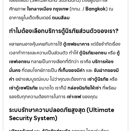
เซอร์แลนด์ (Switzerland Standard) ตั้งอยู่บนทำเล
ศักยภาพ
ใจกลางเมือง กรุงเทพ
(กทม. /
Bangkok
) ณ
อาคารยูไนเต็ดเซ็นเตอร์
ถนนสีลม
ทำไมต้องเลือกบริการตู้นิรภัยส่วนตัวของเรา?
หลายคนอาจคุ้นเคยกับการใช้
ตู้เซฟธนาคาร
แต่ข้อจำกัดเรื่อง
เวลาทำการและความเป็นส่วนตัว ทำให้
ตู้นิรภัยเอกชน
หรือ
ตู้
เซฟเอกชน
กลายเป็นทางเลือกที่ดีกว่า เราคือ
บริการห้อง
มั่นคง
ที่ตอบโจทย์การเป็น
ที่เก็บของมีค่า
และ
รับฝากของมี
ค่า
อย่างสมบูรณ์แบบ ไม่ว่าคุณจะต้องการ
เช่าตู้นิรภัย
หรือ
เช่าตู้เซฟนิรภัย
ขนาดใด เราก็มี
กล่องนิรภัยให้เช่า
ที่พร้อม
รองรับทุกความต้องการในการ
เช่าเซฟ
ของคุณ
ระบบรักษาความปลอดภัยสูงสุด (Ultimate
Security System)