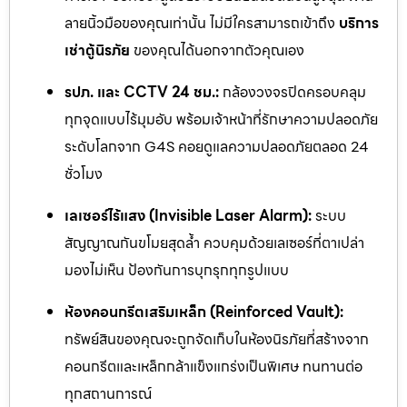
ลายนิ้วมือของคุณเท่านั้น ไม่มีใครสามารถเข้าถึง
บริการ
เช่าตู้นิรภัย
ของคุณได้นอกจากตัวคุณเอง
รปภ. และ CCTV 24 ชม.:
กล้องวงจรปิดครอบคลุม
ทุกจุดแบบไร้มุมอับ พร้อมเจ้าหน้าที่รักษาความปลอดภัย
ระดับโลกจาก G4S คอยดูแลความปลอดภัยตลอด 24
ชั่วโมง
เลเซอร์ไร้แสง (Invisible Laser Alarm):
ระบบ
สัญญาณกันขโมยสุดล้ำ ควบคุมด้วยเลเซอร์ที่ตาเปล่า
มองไม่เห็น ป้องกันการบุกรุกทุกรูปแบบ
ห้องคอนกรีตเสริมเหล็ก (Reinforced Vault):
ทรัพย์สินของคุณจะถูกจัดเก็บในห้องนิรภัยที่สร้างจาก
คอนกรีตและเหล็กกล้าแข็งแกร่งเป็นพิเศษ ทนทานต่อ
ทุกสถานการณ์