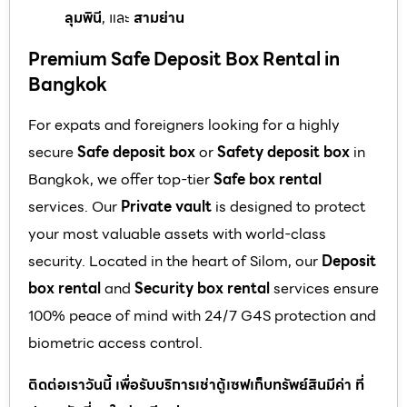
ลุมพินี
, และ
สามย่าน
Premium Safe Deposit Box Rental in
Bangkok
For expats and foreigners looking for a highly
secure
Safe deposit box
or
Safety deposit box
in
Bangkok, we offer top-tier
Safe box rental
services. Our
Private vault
is designed to protect
your most valuable assets with world-class
security. Located in the heart of Silom, our
Deposit
box rental
and
Security box rental
services ensure
100% peace of mind with 24/7 G4S protection and
biometric access control.
ติดต่อเราวันนี้ เพื่อรับบริการเช่าตู้เซฟเก็บทรัพย์สินมีค่า ที่