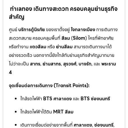
ทำเลทอง เดินทางสะดวก ครอบคลุมย่านธุรกิจ
สำคัญ
ศูนย์
บริการตู้นิรภัย
ของเราตั้งอยู่
ใจกลางเมือง
การเดินทาง
สะดวกสบาย ครอบคลุมพื้นที่
สีลม
(
Silom
) ใครที่พักอาศัย
หรือทำงาน
แถวสีลม
หรือ
ย่านสีลม
สามารถเดินทางมาได้
อย่างรวดเร็ว นอกจากนี้ยังใกล้กับย่านธุรกิจสำคัญมากมาย
ไม่ว่าจะเป็น
สาทร
,
ย่านสาทร
,
สุรวงศ์
,
บางรัก
, และ
พระราม
4
จุดเชื่อมต่อการเดินทาง (Transit Points):
ใกล้รถไฟฟ้า
BTS ศาลาแดง
และ
BTS ช่องนนทรี
ใกล้รถไฟฟ้าใต้ดิน
MRT สีลม
เดินทางเชื่อมต่อง่ายจากพื้นที่
ศาลาแดง
,
ช่องนนทรี
,