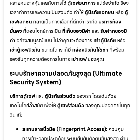
หลายคนอาจคุ้นเคยกับการใช้
ตู้เซฟธนาคาร
แต่ข้อจำกัดเรื่อง
เวลาทำการและความเป็นส่วนตัว ทำให้
ตู้นิรภัยเอกชน
หรือ
ตู้
เซฟเอกชน
กลายเป็นทางเลือกที่ดีกว่า เราคือ
บริการห้อง
มั่นคง
ที่ตอบโจทย์การเป็น
ที่เก็บของมีค่า
และ
รับฝากของมี
ค่า
อย่างสมบูรณ์แบบ ไม่ว่าคุณจะต้องการ
เช่าตู้นิรภัย
หรือ
เช่าตู้เซฟนิรภัย
ขนาดใด เราก็มี
กล่องนิรภัยให้เช่า
ที่พร้อม
รองรับทุกความต้องการในการ
เช่าเซฟ
ของคุณ
ระบบรักษาความปลอดภัยสูงสุด (Ultimate
Security System)
บริการตู้เซฟ
และ
ตู้นิรภัยส่วนตัว
ของเรา โดดเด่นด้วย
เทคโนโลยีล้ำสมัย เพื่อให้
ตู้เซฟส่วนตัว
ของคุณปลอดภัยในทุก
วินาที:
สแกนลายนิ้วมือ (Fingerprint Access):
ควบคุม
การเข้า-ออกประตูด้วยระบบยืนยันตัวตนขั้นสูงสุด ผ่าน