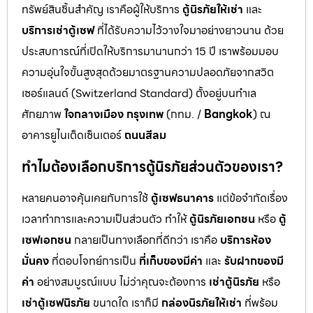
ทรัพย์สินชิ้นสำคัญ เราคือผู้ให้บริการ
ตู้นิรภัยให้เช่า
และ
บริการเช่าตู้เซฟ
ที่ได้รับความไว้วางใจมาอย่างยาวนาน ด้วย
ประสบการณ์ที่เปิดให้บริการมานานกว่า 15 ปี เราพร้อมมอบ
ความอุ่นใจขั้นสูงสุดด้วยมาตรฐานความปลอดภัยจากสวิต
เซอร์แลนด์ (Switzerland Standard) ตั้งอยู่บนทำเล
ศักยภาพ
ใจกลางเมือง กรุงเทพ
(กทม. /
Bangkok
) ณ
อาคารยูไนเต็ดเซ็นเตอร์
ถนนสีลม
ทำไมต้องเลือกบริการตู้นิรภัยส่วนตัวของเรา?
หลายคนอาจคุ้นเคยกับการใช้
ตู้เซฟธนาคาร
แต่ข้อจำกัดเรื่อง
เวลาทำการและความเป็นส่วนตัว ทำให้
ตู้นิรภัยเอกชน
หรือ
ตู้
เซฟเอกชน
กลายเป็นทางเลือกที่ดีกว่า เราคือ
บริการห้อง
มั่นคง
ที่ตอบโจทย์การเป็น
ที่เก็บของมีค่า
และ
รับฝากของมี
ค่า
อย่างสมบูรณ์แบบ ไม่ว่าคุณจะต้องการ
เช่าตู้นิรภัย
หรือ
เช่าตู้เซฟนิรภัย
ขนาดใด เราก็มี
กล่องนิรภัยให้เช่า
ที่พร้อม