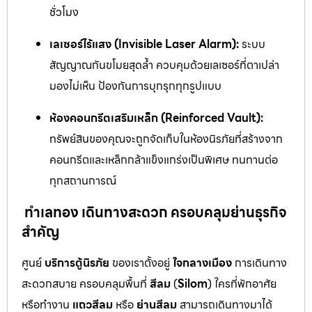
ชั่วโมง
เลเซอร์ไร้แสง (Invisible Laser Alarm):
ระบบ
สัญญาณกันขโมยสุดล้ำ ควบคุมด้วยเลเซอร์ที่ตาเปล่า
มองไม่เห็น ป้องกันการบุกรุกทุกรูปแบบ
ห้องคอนกรีตเสริมเหล็ก (Reinforced Vault):
ทรัพย์สินของคุณจะถูกจัดเก็บในห้องนิรภัยที่สร้างจาก
คอนกรีตและเหล็กกล้าแข็งแกร่งเป็นพิเศษ ทนทานต่อ
ทุกสถานการณ์
ทำเลทอง เดินทางสะดวก ครอบคลุมย่านธุรกิจ
สำคัญ
ศูนย์
บริการตู้นิรภัย
ของเราตั้งอยู่
ใจกลางเมือง
การเดินทาง
สะดวกสบาย ครอบคลุมพื้นที่
สีลม
(
Silom
) ใครที่พักอาศัย
หรือทำงาน
แถวสีลม
หรือ
ย่านสีลม
สามารถเดินทางมาได้