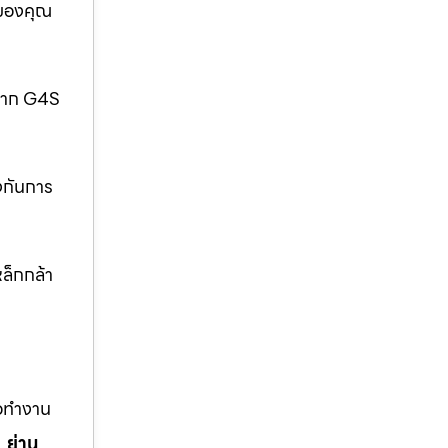
อของคุณ
กจาก G4S
งกันการ
ล็กกล้า
ือทำงาน
,
ย่าน