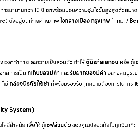
ิการมานานกว่า 15 ปี เราพร้อมมอบความอุ่นใจขั้นสูงสุดด้วยมา
d) ตั้งอยู่บนทำเลศักยภาพ
ใจกลางเมือง กรุงเทพ
(กทม. /
Ba
ื่องเวลาทำการและความเป็นส่วนตัว ทำให้
ตู้นิรภัยเอกชน
หรือ
ตู้
โจทย์การเป็น
ที่เก็บของมีค่า
และ
รับฝากของมีค่า
อย่างสมบูรณ์แ
ก็มี
กล่องนิรภัยให้เช่า
ที่พร้อมรองรับทุกความต้องการในการ
เ
rity System)
ลยีล้ำสมัย เพื่อให้
ตู้เซฟส่วนตัว
ของคุณปลอดภัยในทุกวินาที: