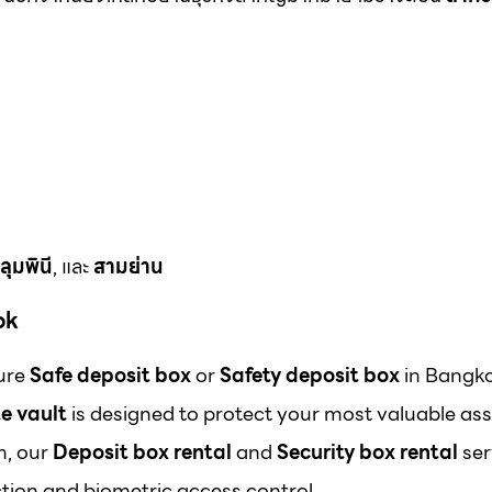
ลุมพินี
, และ
สามย่าน
ok
cure
Safe deposit box
or
Safety deposit box
in Bangk
e vault
is designed to protect your most valuable ass
m, our
Deposit box rental
and
Security box rental
ser
ion and biometric access control.