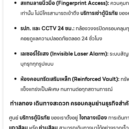
สแกนลายนิ้วมือ (Fingerprint Access):
ควบคุมกา
เท่านั้น ไม่มีใครสามารถเข้าถึง
บริการเช่าตู้นิรภัย
ของค
รปภ. และ CCTV 24 ชม.:
กล้องวงจรปิดครอบคลุมทุก
คอยดูแลความปลอดภัยตลอด 24 ชั่วโมง
เลเซอร์ไร้แสง (Invisible Laser Alarm):
ระบบสัญญ
บุกรุกทุกรูปแบบ
ห้องคอนกรีตเสริมเหล็ก (Reinforced Vault):
ทรัพ
แข็งแกร่งเป็นพิเศษ ทนทานต่อทุกสถานการณ์
ทำเลทอง เดินทางสะดวก ครอบคลุมย่านธุรกิจสำค
ศูนย์
บริการตู้นิรภัย
ของเราตั้งอยู่
ใจกลางเมือง
การเดินทา
แถวสีลม
หรือ
ย่านสีลม
สามารถเดินทางมาได้อย่างรวดเร็ว 