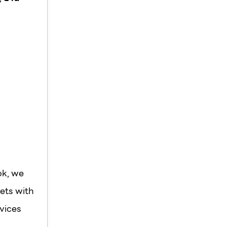
ok, we
ets with
vices