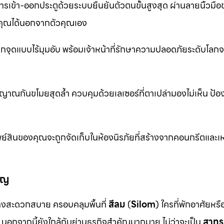
รเข้า-ออกประตูด้วยระบบยืนยันตัวตนขั้นสูงสุด ผ่านลายนิ้วมื
ุณได้นอกจากตัวคุณเอง
จุดแบบไร้มุมอับ พร้อมเจ้าหน้าที่รักษาความปลอดภัยระดับโล
าณกันขโมยสุดล้ำ ควบคุมด้วยเลเซอร์ที่ตาเปล่ามองไม่เห็น ป้อ
ย์สินของคุณจะถูกจัดเก็บในห้องนิรภัยที่สร้างจากคอนกรีตและเห
ัญ
งสะดวกสบาย ครอบคลุมพื้นที่
สีลม
(
Silom
) ใครที่พักอาศัยหร
นอกจากนี้ยังใกล้กับย่านธุรกิจสำคัญมากมาย ไม่ว่าจะเป็น
สาทร