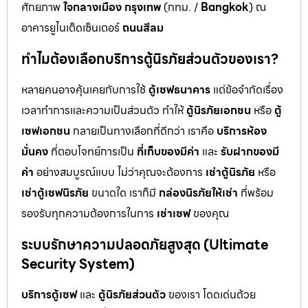
ศักยภาพ
ใจกลางเมือง กรุงเทพ
(กทม. /
Bangkok
) ณ
อาคารยูไนเต็ดเซ็นเตอร์
ถนนสีลม
ทำไมต้องเลือกบริการตู้นิรภัยส่วนตัวของเรา?
หลายคนอาจคุ้นเคยกับการใช้
ตู้เซฟธนาคาร
แต่ข้อจำกัดเรื่อง
เวลาทำการและความเป็นส่วนตัว ทำให้
ตู้นิรภัยเอกชน
หรือ
ตู้
เซฟเอกชน
กลายเป็นทางเลือกที่ดีกว่า เราคือ
บริการห้อง
มั่นคง
ที่ตอบโจทย์การเป็น
ที่เก็บของมีค่า
และ
รับฝากของมี
ค่า
อย่างสมบูรณ์แบบ ไม่ว่าคุณจะต้องการ
เช่าตู้นิรภัย
หรือ
เช่าตู้เซฟนิรภัย
ขนาดใด เราก็มี
กล่องนิรภัยให้เช่า
ที่พร้อม
รองรับทุกความต้องการในการ
เช่าเซฟ
ของคุณ
ระบบรักษาความปลอดภัยสูงสุด (Ultimate
Security System)
บริการตู้เซฟ
และ
ตู้นิรภัยส่วนตัว
ของเรา โดดเด่นด้วย