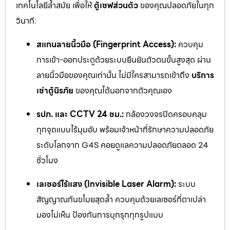
เทคโนโลยีล้ำสมัย เพื่อให้
ตู้เซฟส่วนตัว
ของคุณปลอดภัยในทุก
วินาที:
สแกนลายนิ้วมือ (Fingerprint Access):
ควบคุม
การเข้า-ออกประตูด้วยระบบยืนยันตัวตนขั้นสูงสุด ผ่าน
ลายนิ้วมือของคุณเท่านั้น ไม่มีใครสามารถเข้าถึง
บริการ
เช่าตู้นิรภัย
ของคุณได้นอกจากตัวคุณเอง
รปภ. และ CCTV 24 ชม.:
กล้องวงจรปิดครอบคลุม
ทุกจุดแบบไร้มุมอับ พร้อมเจ้าหน้าที่รักษาความปลอดภัย
ระดับโลกจาก G4S คอยดูแลความปลอดภัยตลอด 24
ชั่วโมง
เลเซอร์ไร้แสง (Invisible Laser Alarm):
ระบบ
สัญญาณกันขโมยสุดล้ำ ควบคุมด้วยเลเซอร์ที่ตาเปล่า
มองไม่เห็น ป้องกันการบุกรุกทุกรูปแบบ