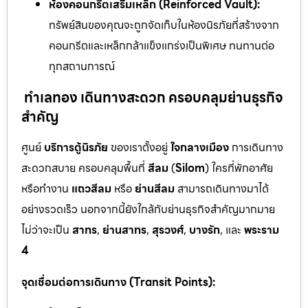
ห้องคอนกรีตเสริมเหล็ก (Reinforced Vault):
ทรัพย์สินของคุณจะถูกจัดเก็บในห้องนิรภัยที่สร้างจาก
คอนกรีตและเหล็กกล้าแข็งแกร่งเป็นพิเศษ ทนทานต่อ
ทุกสถานการณ์
ทำเลทอง เดินทางสะดวก ครอบคลุมย่านธุรกิจ
สำคัญ
ศูนย์
บริการตู้นิรภัย
ของเราตั้งอยู่
ใจกลางเมือง
การเดินทาง
สะดวกสบาย ครอบคลุมพื้นที่
สีลม
(
Silom
) ใครที่พักอาศัย
หรือทำงาน
แถวสีลม
หรือ
ย่านสีลม
สามารถเดินทางมาได้
อย่างรวดเร็ว นอกจากนี้ยังใกล้กับย่านธุรกิจสำคัญมากมาย
ไม่ว่าจะเป็น
สาทร
,
ย่านสาทร
,
สุรวงศ์
,
บางรัก
, และ
พระราม
4
จุดเชื่อมต่อการเดินทาง (Transit Points):