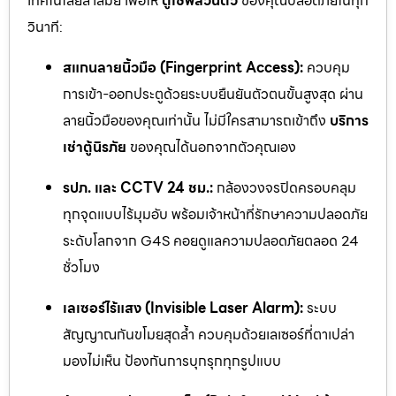
เทคโนโลยีล้ำสมัย เพื่อให้
ตู้เซฟส่วนตัว
ของคุณปลอดภัยในทุก
วินาที:
สแกนลายนิ้วมือ (Fingerprint Access):
ควบคุม
การเข้า-ออกประตูด้วยระบบยืนยันตัวตนขั้นสูงสุด ผ่าน
ลายนิ้วมือของคุณเท่านั้น ไม่มีใครสามารถเข้าถึง
บริการ
เช่าตู้นิรภัย
ของคุณได้นอกจากตัวคุณเอง
รปภ. และ CCTV 24 ชม.:
กล้องวงจรปิดครอบคลุม
ทุกจุดแบบไร้มุมอับ พร้อมเจ้าหน้าที่รักษาความปลอดภัย
ระดับโลกจาก G4S คอยดูแลความปลอดภัยตลอด 24
ชั่วโมง
เลเซอร์ไร้แสง (Invisible Laser Alarm):
ระบบ
สัญญาณกันขโมยสุดล้ำ ควบคุมด้วยเลเซอร์ที่ตาเปล่า
มองไม่เห็น ป้องกันการบุกรุกทุกรูปแบบ