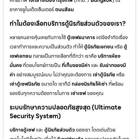
ศักยภาพ
ใจกลางเมือง กรุงเทพ
(กทม. /
Bangkok
) ณ
อาคารยูไนเต็ดเซ็นเตอร์
ถนนสีลม
ทำไมต้องเลือกบริการตู้นิรภัยส่วนตัวของเรา?
หลายคนอาจคุ้นเคยกับการใช้
ตู้เซฟธนาคาร
แต่ข้อจำกัดเรื่อง
เวลาทำการและความเป็นส่วนตัว ทำให้
ตู้นิรภัยเอกชน
หรือ
ตู้
เซฟเอกชน
กลายเป็นทางเลือกที่ดีกว่า เราคือ
บริการห้อง
มั่นคง
ที่ตอบโจทย์การเป็น
ที่เก็บของมีค่า
และ
รับฝากของมี
ค่า
อย่างสมบูรณ์แบบ ไม่ว่าคุณจะต้องการ
เช่าตู้นิรภัย
หรือ
เช่าตู้เซฟนิรภัย
ขนาดใด เราก็มี
กล่องนิรภัยให้เช่า
ที่พร้อม
รองรับทุกความต้องการในการ
เช่าเซฟ
ของคุณ
ระบบรักษาความปลอดภัยสูงสุด (Ultimate
Security System)
บริการตู้เซฟ
และ
ตู้นิรภัยส่วนตัว
ของเรา โดดเด่นด้วย