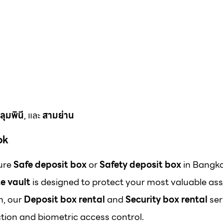
ลุมพินี
, และ
สามย่าน
ok
cure
Safe deposit box
or
Safety deposit box
in Bangk
e vault
is designed to protect your most valuable ass
m, our
Deposit box rental
and
Security box rental
ser
ion and biometric access control.