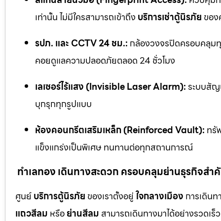
เท่านั้น ไม่มีใครสามารถเข้าถึง
บริการเช่าตู้นิรภัย
ของค
รปภ. และ CCTV 24 ชม.:
กล้องวงจรปิดครอบคลุมทุก
คอยดูแลความปลอดภัยตลอด 24 ชั่วโมง
เลเซอร์ไร้แสง (Invisible Laser Alarm):
ระบบสัญญ
บุกรุกทุกรูปแบบ
ห้องคอนกรีตเสริมเหล็ก (Reinforced Vault):
ทรัพ
แข็งแกร่งเป็นพิเศษ ทนทานต่อทุกสถานการณ์
ทำเลทอง เดินทางสะดวก ครอบคลุมย่านธุรกิจสำค
ศูนย์
บริการตู้นิรภัย
ของเราตั้งอยู่
ใจกลางเมือง
การเดินทา
แถวสีลม
หรือ
ย่านสีลม
สามารถเดินทางมาได้อย่างรวดเร็ว 