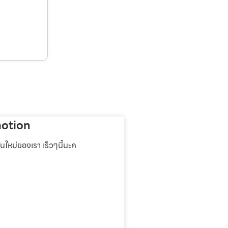
otion
่นใหม่ของเรา เร็วๆนี้นะค