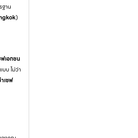
ตรฐาน
ngkok
)
เซฟเอกชน
บบ ไม่ว่า
ช่าเซฟ
อของคุณ