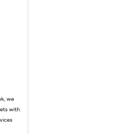
ok, we
ets with
vices