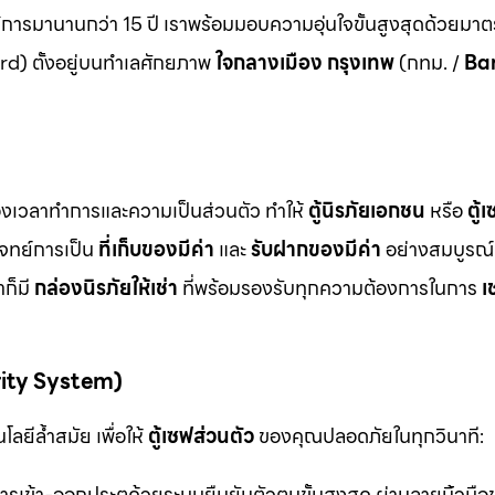
ิการมานานกว่า 15 ปี เราพร้อมมอบความอุ่นใจขั้นสูงสุดด้วยมา
d) ตั้งอยู่บนทำเลศักยภาพ
ใจกลางเมือง กรุงเทพ
(กทม. /
Ba
ื่องเวลาทำการและความเป็นส่วนตัว ทำให้
ตู้นิรภัยเอกชน
หรือ
ตู้
โจทย์การเป็น
ที่เก็บของมีค่า
และ
รับฝากของมีค่า
อย่างสมบูรณ์แ
ก็มี
กล่องนิรภัยให้เช่า
ที่พร้อมรองรับทุกความต้องการในการ
เ
rity System)
ลยีล้ำสมัย เพื่อให้
ตู้เซฟส่วนตัว
ของคุณปลอดภัยในทุกวินาที:
รเข้า-ออกประตูด้วยระบบยืนยันตัวตนขั้นสูงสุด ผ่านลายนิ้วมื