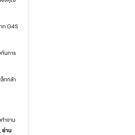
กจาก G4S
งกันการ
ล็กกล้า
ือทำงาน
,
ย่าน