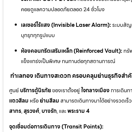
คอยดูแลความปลอดภัยตลอด 24 ชั่วโมง
เลเซอร์ไร้แสง (Invisible Laser Alarm):
ระบบสัญญ
บุกรุกทุกรูปแบบ
ห้องคอนกรีตเสริมเหล็ก (Reinforced Vault):
ทรัพ
แข็งแกร่งเป็นพิเศษ ทนทานต่อทุกสถานการณ์
ทำเลทอง เดินทางสะดวก ครอบคลุมย่านธุรกิจสำค
ศูนย์
บริการตู้นิรภัย
ของเราตั้งอยู่
ใจกลางเมือง
การเดินทา
แถวสีลม
หรือ
ย่านสีลม
สามารถเดินทางมาได้อย่างรวดเร็ว 
สาทร
,
สุรวงศ์
,
บางรัก
, และ
พระราม 4
จุดเชื่อมต่อการเดินทาง (Transit Points):