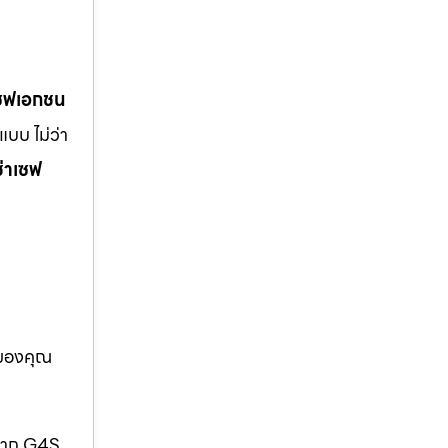
เซฟเอกชน
บบ ไม่ว่า
ช่าเซฟ
อของคุณ
กจาก G4S