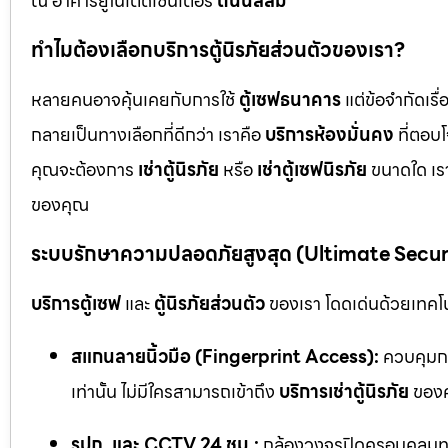
ณ อาคารยูไนเต็ดเซ็นเตอร์
ถนนสีลม
ทำไมต้องเลือกบริการตู้นิรภัยส่วนตัวของเรา?
หลายคนอาจคุ้นเคยกับการใช้
ตู้เซฟธนาคาร
แต่ข้อจำกัดเร
กลายเป็นทางเลือกที่ดีกว่า เราคือ
บริการห้องมั่นคง
ที่ตอบ
คุณจะต้องการ
เช่าตู้นิรภัย
หรือ
เช่าตู้เซฟนิรภัย
ขนาดใด เรา
ของคุณ
ระบบรักษาความปลอดภัยสูงสุด (Ultimate Secu
บริการตู้เซฟ
และ
ตู้นิรภัยส่วนตัว
ของเรา โดดเด่นด้วยเทคโนโ
สแกนลายนิ้วมือ (Fingerprint Access):
ควบคุมกา
เท่านั้น ไม่มีใครสามารถเข้าถึง
บริการเช่าตู้นิรภัย
ของค
รปภ. และ CCTV 24 ชม.:
กล้องวงจรปิดครอบคลุมทุก