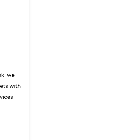
ok, we
ets with
vices