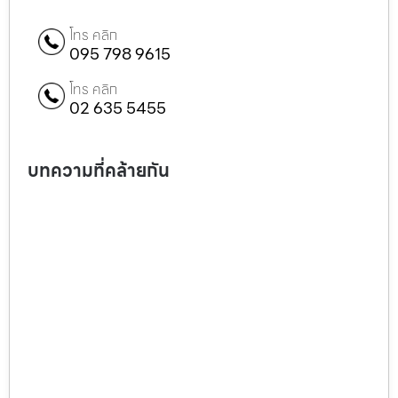
โทร คลิก
095 798 9615
โทร คลิก
02 635 5455
บทความที่คล้ายกัน