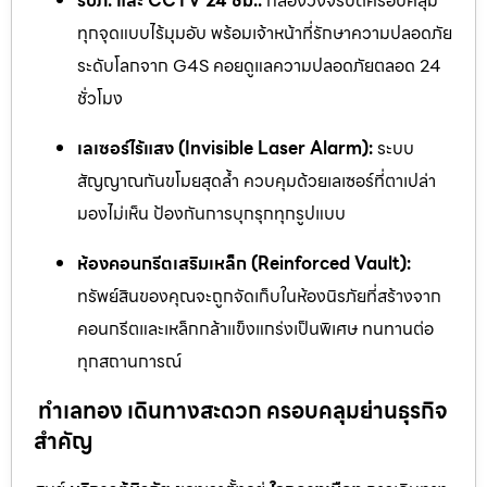
รปภ. และ CCTV 24 ชม.:
กล้องวงจรปิดครอบคลุม
ทุกจุดแบบไร้มุมอับ พร้อมเจ้าหน้าที่รักษาความปลอดภัย
ระดับโลกจาก G4S คอยดูแลความปลอดภัยตลอด 24
ชั่วโมง
เลเซอร์ไร้แสง (Invisible Laser Alarm):
ระบบ
สัญญาณกันขโมยสุดล้ำ ควบคุมด้วยเลเซอร์ที่ตาเปล่า
มองไม่เห็น ป้องกันการบุกรุกทุกรูปแบบ
ห้องคอนกรีตเสริมเหล็ก (Reinforced Vault):
ทรัพย์สินของคุณจะถูกจัดเก็บในห้องนิรภัยที่สร้างจาก
คอนกรีตและเหล็กกล้าแข็งแกร่งเป็นพิเศษ ทนทานต่อ
ทุกสถานการณ์
ทำเลทอง เดินทางสะดวก ครอบคลุมย่านธุรกิจ
สำคัญ