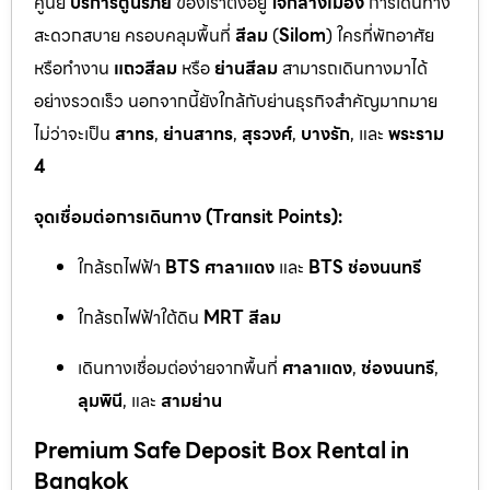
ศูนย์
บริการตู้นิรภัย
ของเราตั้งอยู่
ใจกลางเมือง
การเดินทาง
สะดวกสบาย ครอบคลุมพื้นที่
สีลม
(
Silom
) ใครที่พักอาศัย
หรือทำงาน
แถวสีลม
หรือ
ย่านสีลม
สามารถเดินทางมาได้
อย่างรวดเร็ว นอกจากนี้ยังใกล้กับย่านธุรกิจสำคัญมากมาย
ไม่ว่าจะเป็น
สาทร
,
ย่านสาทร
,
สุรวงศ์
,
บางรัก
, และ
พระราม
4
จุดเชื่อมต่อการเดินทาง (Transit Points):
ใกล้รถไฟฟ้า
BTS ศาลาแดง
และ
BTS ช่องนนทรี
ใกล้รถไฟฟ้าใต้ดิน
MRT สีลม
เดินทางเชื่อมต่อง่ายจากพื้นที่
ศาลาแดง
,
ช่องนนทรี
,
ลุมพินี
, และ
สามย่าน
Premium Safe Deposit Box Rental in
Bangkok