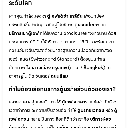
ระดับโลก
หากคุณกำลังมองหา
ตู้เซฟให้เช่า ใกล้ฉัน
เพื่อปกป้อง
ทรัพย์สินชิ้นสำคัญ เราคือผู้ให้บริการ
ตู้นิรภัยให้เช่า
และ
บริการเช่าตู้เซฟ
ที่ได้รับความไว้วางใจมาอย่างยาวนาน ด้วย
ประสบการณ์ที่เปิดให้บริการมานานกว่า 15 ปี เราพร้อมมอบ
ความอุ่นใจขั้นสูงสุดด้วยมาตรฐานความปลอดภัยจากสวิต
เซอร์แลนด์ (Switzerland Standard) ตั้งอยู่บนทำเล
ศักยภาพ
ใจกลางเมือง กรุงเทพ
(กทม. /
Bangkok
) ณ
อาคารยูไนเต็ดเซ็นเตอร์
ถนนสีลม
ทำไมต้องเลือกบริการตู้นิรภัยส่วนตัวของเรา?
หลายคนอาจคุ้นเคยกับการใช้
ตู้เซฟธนาคาร
แต่ข้อจำกัดเรื่อง
เวลาทำการและความเป็นส่วนตัว ทำให้
ตู้นิรภัยเอกชน
หรือ
ตู้
เซฟเอกชน
กลายเป็นทางเลือกที่ดีกว่า เราคือ
บริการห้อง
มั่นคง
ที่ตอบโจทย์การเป็น
ที่เก็บของมีค่า
และ
รับฝากของมี