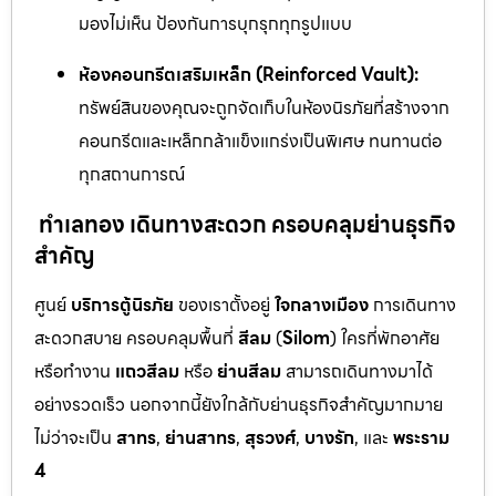
มองไม่เห็น ป้องกันการบุกรุกทุกรูปแบบ
ห้องคอนกรีตเสริมเหล็ก (Reinforced Vault):
ทรัพย์สินของคุณจะถูกจัดเก็บในห้องนิรภัยที่สร้างจาก
คอนกรีตและเหล็กกล้าแข็งแกร่งเป็นพิเศษ ทนทานต่อ
ทุกสถานการณ์
ทำเลทอง เดินทางสะดวก ครอบคลุมย่านธุรกิจ
สำคัญ
ศูนย์
บริการตู้นิรภัย
ของเราตั้งอยู่
ใจกลางเมือง
การเดินทาง
สะดวกสบาย ครอบคลุมพื้นที่
สีลม
(
Silom
) ใครที่พักอาศัย
หรือทำงาน
แถวสีลม
หรือ
ย่านสีลม
สามารถเดินทางมาได้
อย่างรวดเร็ว นอกจากนี้ยังใกล้กับย่านธุรกิจสำคัญมากมาย
ไม่ว่าจะเป็น
สาทร
,
ย่านสาทร
,
สุรวงศ์
,
บางรัก
, และ
พระราม
4