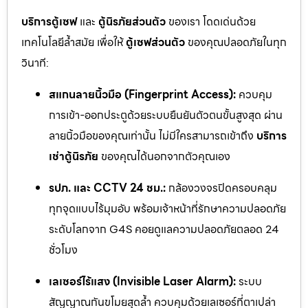
บริการตู้เซฟ
และ
ตู้นิรภัยส่วนตัว
ของเรา โดดเด่นด้วย
เทคโนโลยีล้ำสมัย เพื่อให้
ตู้เซฟส่วนตัว
ของคุณปลอดภัยในทุก
วินาที:
สแกนลายนิ้วมือ (Fingerprint Access):
ควบคุม
การเข้า-ออกประตูด้วยระบบยืนยันตัวตนขั้นสูงสุด ผ่าน
ลายนิ้วมือของคุณเท่านั้น ไม่มีใครสามารถเข้าถึง
บริการ
เช่าตู้นิรภัย
ของคุณได้นอกจากตัวคุณเอง
รปภ. และ CCTV 24 ชม.:
กล้องวงจรปิดครอบคลุม
ทุกจุดแบบไร้มุมอับ พร้อมเจ้าหน้าที่รักษาความปลอดภัย
ระดับโลกจาก G4S คอยดูแลความปลอดภัยตลอด 24
ชั่วโมง
เลเซอร์ไร้แสง (Invisible Laser Alarm):
ระบบ
สัญญาณกันขโมยสุดล้ำ ควบคุมด้วยเลเซอร์ที่ตาเปล่า