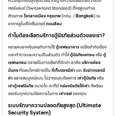
ความอุ่นใจขั้นสูงสุดด้วยมาตรฐานความปลอดภัยจากสวิต
เซอร์แลนด์ (Switzerland Standard) ตั้งอยู่บนทำเล
ศักยภาพ
ใจกลางเมือง กรุงเทพ
(กทม. /
Bangkok
) ณ
อาคารยูไนเต็ดเซ็นเตอร์
ถนนสีลม
ทำไมต้องเลือกบริการตู้นิรภัยส่วนตัวของเรา?
หลายคนอาจคุ้นเคยกับการใช้
ตู้เซฟธนาคาร
แต่ข้อจำกัดเรื่อง
เวลาทำการและความเป็นส่วนตัว ทำให้
ตู้นิรภัยเอกชน
หรือ
ตู้
เซฟเอกชน
กลายเป็นทางเลือกที่ดีกว่า เราคือ
บริการห้อง
มั่นคง
ที่ตอบโจทย์การเป็น
ที่เก็บของมีค่า
และ
รับฝากของมี
ค่า
อย่างสมบูรณ์แบบ ไม่ว่าคุณจะต้องการ
เช่าตู้นิรภัย
หรือ
เช่าตู้เซฟนิรภัย
ขนาดใด เราก็มี
กล่องนิรภัยให้เช่า
ที่พร้อม
รองรับทุกความต้องการในการ
เช่าเซฟ
ของคุณ
ระบบรักษาความปลอดภัยสูงสุด (Ultimate
Security System)