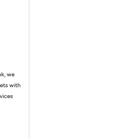
ok, we
ets with
vices