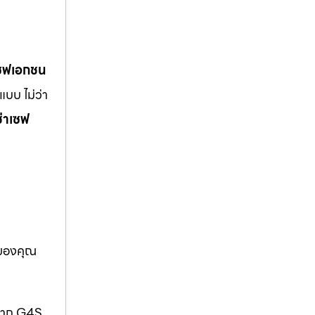
เซฟเอกชน
บบ ไม่ว่า
ช่าเซฟ
อของคุณ
กจาก G4S