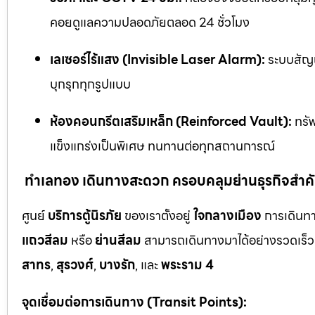
คอยดูแลความปลอดภัยตลอด 24 ชั่วโมง
เลเซอร์ไร้แสง (Invisible Laser Alarm):
ระบบสัญญ
บุกรุกทุกรูปแบบ
ห้องคอนกรีตเสริมเหล็ก (Reinforced Vault):
ทรัพ
แข็งแกร่งเป็นพิเศษ ทนทานต่อทุกสถานการณ์
ทำเลทอง เดินทางสะดวก ครอบคลุมย่านธุรกิจสำค
ศูนย์
บริการตู้นิรภัย
ของเราตั้งอยู่
ใจกลางเมือง
การเดินทา
แถวสีลม
หรือ
ย่านสีลม
สามารถเดินทางมาได้อย่างรวดเร็ว 
สาทร
,
สุรวงศ์
,
บางรัก
, และ
พระราม 4
จุดเชื่อมต่อการเดินทาง (Transit Points):