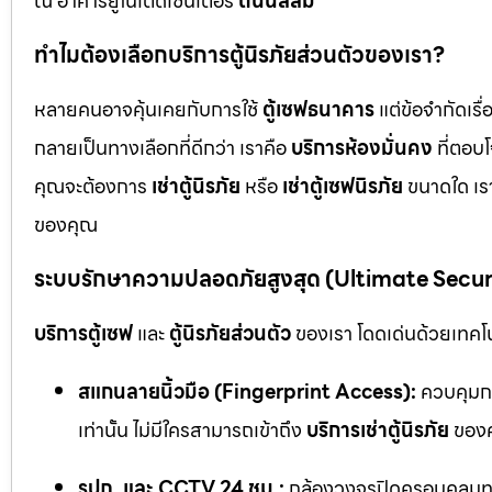
ณ อาคารยูไนเต็ดเซ็นเตอร์
ถนนสีลม
ทำไมต้องเลือกบริการตู้นิรภัยส่วนตัวของเรา?
หลายคนอาจคุ้นเคยกับการใช้
ตู้เซฟธนาคาร
แต่ข้อจำกัดเร
กลายเป็นทางเลือกที่ดีกว่า เราคือ
บริการห้องมั่นคง
ที่ตอบ
คุณจะต้องการ
เช่าตู้นิรภัย
หรือ
เช่าตู้เซฟนิรภัย
ขนาดใด เรา
ของคุณ
ระบบรักษาความปลอดภัยสูงสุด (Ultimate Secu
บริการตู้เซฟ
และ
ตู้นิรภัยส่วนตัว
ของเรา โดดเด่นด้วยเทคโนโ
สแกนลายนิ้วมือ (Fingerprint Access):
ควบคุมกา
เท่านั้น ไม่มีใครสามารถเข้าถึง
บริการเช่าตู้นิรภัย
ของค
รปภ. และ CCTV 24 ชม.:
กล้องวงจรปิดครอบคลุมทุก