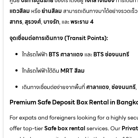
ศูนย์
บริการตู้นิรภัย
ของเราตั้งอยู่
ใจกลางเมือง
การเดินทา
แถวสีลม
หรือ
ย่านสีลม
สามารถเดินทางมาได้อย่างรวดเร็ว 
สาทร
,
สุรวงศ์
,
บางรัก
, และ
พระราม 4
จุดเชื่อมต่อการเดินทาง (Transit Points):
ใกล้รถไฟฟ้า
BTS ศาลาแดง
และ
BTS ช่องนนทรี
ใกล้รถไฟฟ้าใต้ดิน
MRT สีลม
เดินทางเชื่อมต่อง่ายจากพื้นที่
ศาลาแดง
,
ช่องนนทรี
,
Premium Safe Deposit Box Rental in Bangk
For expats and foreigners looking for a highly se
offer top-tier
Safe box rental
services. Our
Privat