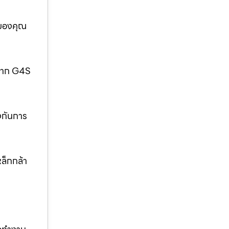
อของคุณ
กจาก G4S
งกันการ
ล็กกล้า