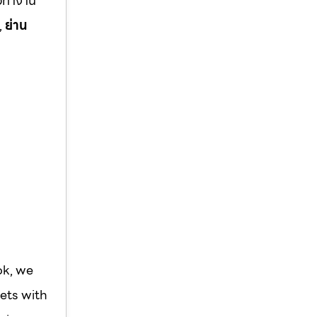
ือทำงาน
,
ย่าน
ok, we
ets with