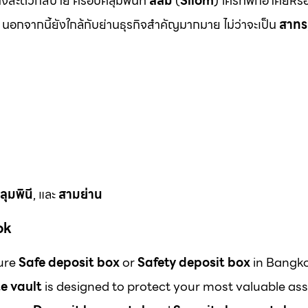
งสะดวกสบาย ครอบคลุมพื้นที่
สีลม
(
Silom
) ใครที่พักอาศัยหร
นอกจากนี้ยังใกล้กับย่านธุรกิจสำคัญมากมาย ไม่ว่าจะเป็น
สาทร
ลุมพินี
, และ
สามย่าน
ok
cure
Safe deposit box
or
Safety deposit box
in Bangk
e vault
is designed to protect your most valuable ass