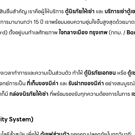
สินชิ้นสำคัญ เราคือผู้ให้บริการ
ตู้นิรภัยให้เช่า
และ
บริการเช่าตู้เ
ิการมานานกว่า 15 ปี เราพร้อมมอบความอุ่นใจขั้นสูงสุดด้วยมา
d) ตั้งอยู่บนทำเลศักยภาพ
ใจกลางเมือง กรุงเทพ
(กทม. /
Ba
ื่องเวลาทำการและความเป็นส่วนตัว ทำให้
ตู้นิรภัยเอกชน
หรือ
ตู้
โจทย์การเป็น
ที่เก็บของมีค่า
และ
รับฝากของมีค่า
อย่างสมบูรณ์แ
ก็มี
กล่องนิรภัยให้เช่า
ที่พร้อมรองรับทุกความต้องการในการ
เ
rity System)
ลยีล้ำสมัย เพื่อให้
ตู้เซฟส่วนตัว
ของคุณปลอดภัยในทุกวินาที: