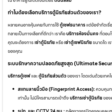
ณ อาคารยูไนเต็ดเซ็นเตอร์
ถนนสีลม
ทำไมต้องเลือกบริการตู้นิรภัยส่วนตัวของเรา?
หลายคนอาจคุ้นเคยกับการใช้
ตู้เซฟธนาคาร
แต่ข้อจำกัดเร
กลายเป็นทางเลือกที่ดีกว่า เราคือ
บริการห้องมั่นคง
ที่ตอบ
คุณจะต้องการ
เช่าตู้นิรภัย
หรือ
เช่าตู้เซฟนิรภัย
ขนาดใด เรา
ของคุณ
ระบบรักษาความปลอดภัยสูงสุด (Ultimate Secu
บริการตู้เซฟ
และ
ตู้นิรภัยส่วนตัว
ของเรา โดดเด่นด้วยเทคโนโ
สแกนลายนิ้วมือ (Fingerprint Access):
ควบคุมกา
เท่านั้น ไม่มีใครสามารถเข้าถึง
บริการเช่าตู้นิรภัย
ของค
รปภ. และ CCTV 24 ชม.:
กล้องวงจรปิดครอบคลุมทุก