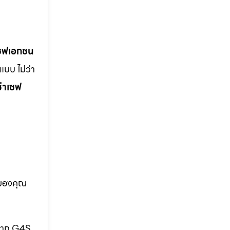
เซฟเอกชน
บบ ไม่ว่า
ช่าเซฟ
อของคุณ
กจาก G4S