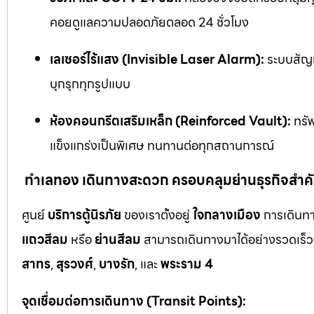
คอยดูแลความปลอดภัยตลอด 24 ชั่วโมง
เลเซอร์ไร้แสง (Invisible Laser Alarm):
ระบบสัญญ
บุกรุกทุกรูปแบบ
ห้องคอนกรีตเสริมเหล็ก (Reinforced Vault):
ทรัพ
แข็งแกร่งเป็นพิเศษ ทนทานต่อทุกสถานการณ์
ทำเลทอง เดินทางสะดวก ครอบคลุมย่านธุรกิจสำค
ศูนย์
บริการตู้นิรภัย
ของเราตั้งอยู่
ใจกลางเมือง
การเดินทา
แถวสีลม
หรือ
ย่านสีลม
สามารถเดินทางมาได้อย่างรวดเร็ว 
สาทร
,
สุรวงศ์
,
บางรัก
, และ
พระราม 4
จุดเชื่อมต่อการเดินทาง (Transit Points):