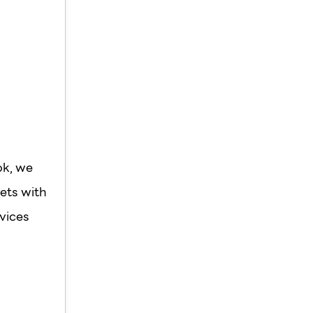
ok, we
ets with
vices