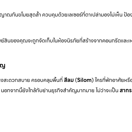
าณกันขโมยสุดล้ำ ควบคุมด้วยเลเซอร์ที่ตาเปล่ามองไม่เห็น ป้อ
ย์สินของคุณจะถูกจัดเก็บในห้องนิรภัยที่สร้างจากคอนกรีตและเห
ัญ
งสะดวกสบาย ครอบคลุมพื้นที่
สีลม
(
Silom
) ใครที่พักอาศัยหร
นอกจากนี้ยังใกล้กับย่านธุรกิจสำคัญมากมาย ไม่ว่าจะเป็น
สาทร