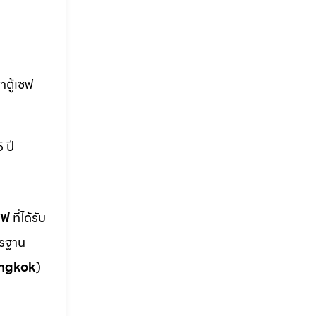
่าตู้เซฟ
 ปี
ซฟ
ที่ได้รับ
ตรฐาน
ngkok
)