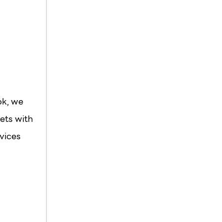
ok, we
ets with
vices