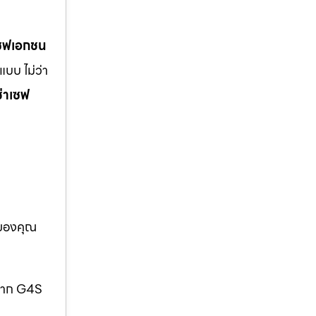
เซฟเอกชน
บบ ไม่ว่า
ช่าเซฟ
อของคุณ
กจาก G4S