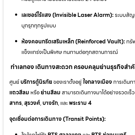
เลเซอร์ไร้แสง (Invisible Laser Alarm):
ระบบสัญญ
บุกรุกทุกรูปแบบ
ห้องคอนกรีตเสริมเหล็ก (Reinforced Vault):
ทรัพ
แข็งแกร่งเป็นพิเศษ ทนทานต่อทุกสถานการณ์
ทำเลทอง เดินทางสะดวก ครอบคลุมย่านธุรกิจสำค
ศูนย์
บริการตู้นิรภัย
ของเราตั้งอยู่
ใจกลางเมือง
การเดินทา
แถวสีลม
หรือ
ย่านสีลม
สามารถเดินทางมาได้อย่างรวดเร็ว 
สาทร
,
สุรวงศ์
,
บางรัก
, และ
พระราม 4
จุดเชื่อมต่อการเดินทาง (Transit Points):
ใกล้รถไฟฟ้า
BTS ศาลาแดง
และ
BTS ช่องนนทรี