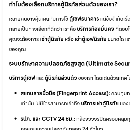
ทำไมต้องเลือกบริการตู้นิรภัยส่วนตัวของเรา?
หลายคนอาจคุ้นเคยกับการใช้
ตู้เซฟธนาคาร
แต่ข้อจำกัดเร
กลายเป็นทางเลือกที่ดีกว่า เราคือ
บริการห้องมั่นคง
ที่ตอบ
คุณจะต้องการ
เช่าตู้นิรภัย
หรือ
เช่าตู้เซฟนิรภัย
ขนาดใด เรา
ของคุณ
ระบบรักษาความปลอดภัยสูงสุด (Ultimate Secu
บริการตู้เซฟ
และ
ตู้นิรภัยส่วนตัว
ของเรา โดดเด่นด้วยเทคโนโ
สแกนลายนิ้วมือ (Fingerprint Access):
ควบคุมกา
เท่านั้น ไม่มีใครสามารถเข้าถึง
บริการเช่าตู้นิรภัย
ของค
รปภ. และ CCTV 24 ชม.:
กล้องวงจรปิดครอบคลุมทุก
คอยดูแลความปลอดภัยตลอด 24 ชั่วโมง