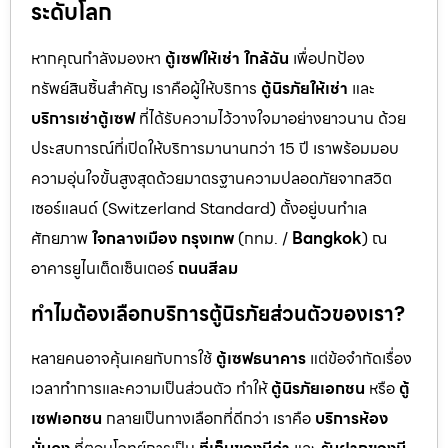
ระดับโลก
หากคุณกำลังมองหา
ตู้เซฟให้เช่า ใกล้ฉัน
เพื่อปกป้อง
ทรัพย์สินชิ้นสำคัญ เราคือผู้ให้บริการ
ตู้นิรภัยให้เช่า
และ
บริการเช่าตู้เซฟ
ที่ได้รับความไว้วางใจมาอย่างยาวนาน ด้วย
ประสบการณ์ที่เปิดให้บริการมานานกว่า 15 ปี เราพร้อมมอบ
ความอุ่นใจขั้นสูงสุดด้วยมาตรฐานความปลอดภัยจากสวิต
เซอร์แลนด์ (Switzerland Standard) ตั้งอยู่บนทำเล
ศักยภาพ
ใจกลางเมือง กรุงเทพ
(กทม. /
Bangkok
) ณ
อาคารยูไนเต็ดเซ็นเตอร์
ถนนสีลม
ทำไมต้องเลือกบริการตู้นิรภัยส่วนตัวของเรา?
หลายคนอาจคุ้นเคยกับการใช้
ตู้เซฟธนาคาร
แต่ข้อจำกัดเรื่อง
เวลาทำการและความเป็นส่วนตัว ทำให้
ตู้นิรภัยเอกชน
หรือ
ตู้
เซฟเอกชน
กลายเป็นทางเลือกที่ดีกว่า เราคือ
บริการห้อง