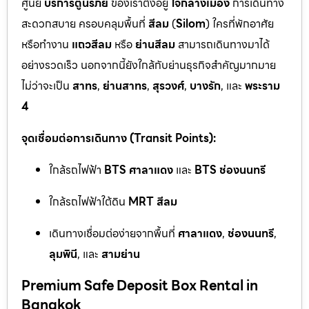
ศูนย์
บริการตู้นิรภัย
ของเราตั้งอยู่
ใจกลางเมือง
การเดินทาง
สะดวกสบาย ครอบคลุมพื้นที่
สีลม
(
Silom
) ใครที่พักอาศัย
หรือทำงาน
แถวสีลม
หรือ
ย่านสีลม
สามารถเดินทางมาได้
อย่างรวดเร็ว นอกจากนี้ยังใกล้กับย่านธุรกิจสำคัญมากมาย
ไม่ว่าจะเป็น
สาทร
,
ย่านสาทร
,
สุรวงศ์
,
บางรัก
, และ
พระราม
4
จุดเชื่อมต่อการเดินทาง (Transit Points):
ใกล้รถไฟฟ้า
BTS ศาลาแดง
และ
BTS ช่องนนทรี
ใกล้รถไฟฟ้าใต้ดิน
MRT สีลม
เดินทางเชื่อมต่อง่ายจากพื้นที่
ศาลาแดง
,
ช่องนนทรี
,
ลุมพินี
, และ
สามย่าน
Premium Safe Deposit Box Rental in
Bangkok