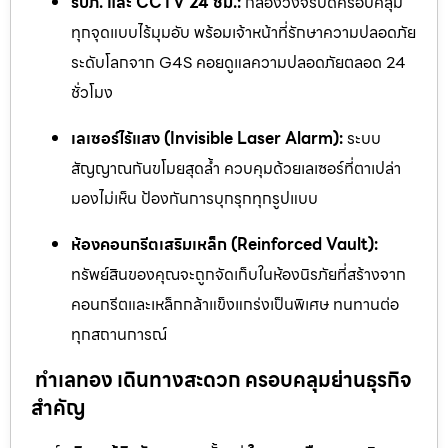
รปภ. และ CCTV 24 ชม.:
กล้องวงจรปิดครอบคลุม
ทุกจุดแบบไร้มุมอับ พร้อมเจ้าหน้าที่รักษาความปลอดภัย
ระดับโลกจาก G4S คอยดูแลความปลอดภัยตลอด 24
ชั่วโมง
เลเซอร์ไร้แสง (Invisible Laser Alarm):
ระบบ
สัญญาณกันขโมยสุดล้ำ ควบคุมด้วยเลเซอร์ที่ตาเปล่า
มองไม่เห็น ป้องกันการบุกรุกทุกรูปแบบ
ห้องคอนกรีตเสริมเหล็ก (Reinforced Vault):
ทรัพย์สินของคุณจะถูกจัดเก็บในห้องนิรภัยที่สร้างจาก
คอนกรีตและเหล็กกล้าแข็งแกร่งเป็นพิเศษ ทนทานต่อ
ทุกสถานการณ์
ทำเลทอง เดินทางสะดวก ครอบคลุมย่านธุรกิจ
สำคัญ