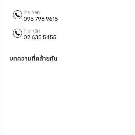
โทร คลิก
095 798 9615
โทร คลิก
02 635 5455
บทความที่คล้ายกัน