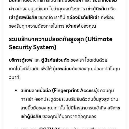
มั่นคง
ที่ตอบโจทย์การเป็น
ที่เก็บของมีค่า
และ
รับฝากของมี
ค่า
อย่างสมบูรณ์แบบ ไม่ว่าคุณจะต้องการ
เช่าตู้นิรภัย
หรือ
เช่าตู้เซฟนิรภัย
ขนาดใด เราก็มี
กล่องนิรภัยให้เช่า
ที่พร้อม
รองรับทุกความต้องการในการ
เช่าเซฟ
ของคุณ
ระบบรักษาความปลอดภัยสูงสุด (Ultimate
Security System)
บริการตู้เซฟ
และ
ตู้นิรภัยส่วนตัว
ของเรา โดดเด่นด้วย
เทคโนโลยีล้ำสมัย เพื่อให้
ตู้เซฟส่วนตัว
ของคุณปลอดภัยในทุก
วินาที:
สแกนลายนิ้วมือ (Fingerprint Access):
ควบคุม
การเข้า-ออกประตูด้วยระบบยืนยันตัวตนขั้นสูงสุด ผ่าน
ลายนิ้วมือของคุณเท่านั้น ไม่มีใครสามารถเข้าถึง
บริการ
เช่าตู้นิรภัย
ของคุณได้นอกจากตัวคุณเอง