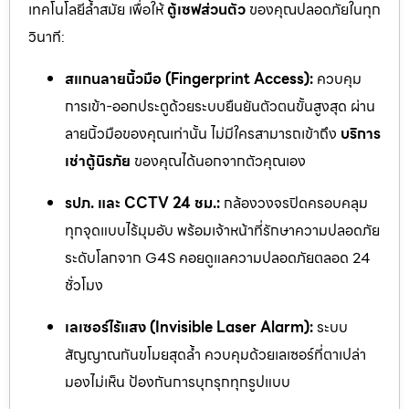
เทคโนโลยีล้ำสมัย เพื่อให้
ตู้เซฟส่วนตัว
ของคุณปลอดภัยในทุก
วินาที:
สแกนลายนิ้วมือ (Fingerprint Access):
ควบคุม
การเข้า-ออกประตูด้วยระบบยืนยันตัวตนขั้นสูงสุด ผ่าน
ลายนิ้วมือของคุณเท่านั้น ไม่มีใครสามารถเข้าถึง
บริการ
เช่าตู้นิรภัย
ของคุณได้นอกจากตัวคุณเอง
รปภ. และ CCTV 24 ชม.:
กล้องวงจรปิดครอบคลุม
ทุกจุดแบบไร้มุมอับ พร้อมเจ้าหน้าที่รักษาความปลอดภัย
ระดับโลกจาก G4S คอยดูแลความปลอดภัยตลอด 24
ชั่วโมง
เลเซอร์ไร้แสง (Invisible Laser Alarm):
ระบบ
สัญญาณกันขโมยสุดล้ำ ควบคุมด้วยเลเซอร์ที่ตาเปล่า
มองไม่เห็น ป้องกันการบุกรุกทุกรูปแบบ