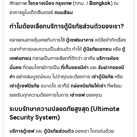
ศักยภาพ
ใจกลางเมือง กรุงเทพ
(กทม. /
Bangkok
) ณ
อาคารยูไนเต็ดเซ็นเตอร์
ถนนสีลม
ทำไมต้องเลือกบริการตู้นิรภัยส่วนตัวของเรา?
หลายคนอาจคุ้นเคยกับการใช้
ตู้เซฟธนาคาร
แต่ข้อจำกัดเรื่อง
เวลาทำการและความเป็นส่วนตัว ทำให้
ตู้นิรภัยเอกชน
หรือ
ตู้
เซฟเอกชน
กลายเป็นทางเลือกที่ดีกว่า เราคือ
บริการห้อง
มั่นคง
ที่ตอบโจทย์การเป็น
ที่เก็บของมีค่า
และ
รับฝากของมี
ค่า
อย่างสมบูรณ์แบบ ไม่ว่าคุณจะต้องการ
เช่าตู้นิรภัย
หรือ
เช่าตู้เซฟนิรภัย
ขนาดใด เราก็มี
กล่องนิรภัยให้เช่า
ที่พร้อม
รองรับทุกความต้องการในการ
เช่าเซฟ
ของคุณ
ระบบรักษาความปลอดภัยสูงสุด (Ultimate
Security System)
บริการตู้เซฟ
และ
ตู้นิรภัยส่วนตัว
ของเรา โดดเด่นด้วย