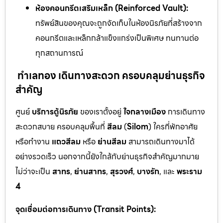
ห้องคอนกรีตเสริมเหล็ก (Reinforced Vault):
ทรัพย์สินของคุณจะถูกจัดเก็บในห้องนิรภัยที่สร้างจาก
คอนกรีตและเหล็กกล้าแข็งแกร่งเป็นพิเศษ ทนทานต่อ
ทุกสถานการณ์
ทำเลทอง เดินทางสะดวก ครอบคลุมย่านธุรกิจ
สำคัญ
ศูนย์
บริการตู้นิรภัย
ของเราตั้งอยู่
ใจกลางเมือง
การเดินทาง
สะดวกสบาย ครอบคลุมพื้นที่
สีลม
(
Silom
) ใครที่พักอาศัย
หรือทำงาน
แถวสีลม
หรือ
ย่านสีลม
สามารถเดินทางมาได้
อย่างรวดเร็ว นอกจากนี้ยังใกล้กับย่านธุรกิจสำคัญมากมาย
ไม่ว่าจะเป็น
สาทร
,
ย่านสาทร
,
สุรวงศ์
,
บางรัก
, และ
พระราม
4
จุดเชื่อมต่อการเดินทาง (Transit Points):