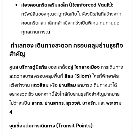
ห้องคอนกรีตเสริมเหล็ก (Reinforced Vault):
ทรัพย์สินของคุณจะถูกจัดเก็บในห้องนิรภัยที่สร้างจาก
คอนกรีตและเหล็กกล้าแข็งแกร่งเป็นพิเศษ ทนทานต่อ
ทุกสถานการณ์
ทำเลทอง เดินทางสะดวก ครอบคลุมย่านธุรกิจ
สำคัญ
ศูนย์
บริการตู้นิรภัย
ของเราตั้งอยู่
ใจกลางเมือง
การเดินทาง
สะดวกสบาย ครอบคลุมพื้นที่
สีลม
(
Silom
) ใครที่พักอาศัย
หรือทำงาน
แถวสีลม
หรือ
ย่านสีลม
สามารถเดินทางมาได้
อย่างรวดเร็ว นอกจากนี้ยังใกล้กับย่านธุรกิจสำคัญมากมาย
ไม่ว่าจะเป็น
สาทร
,
ย่านสาทร
,
สุรวงศ์
,
บางรัก
, และ
พระราม
4
จุดเชื่อมต่อการเดินทาง (Transit Points):