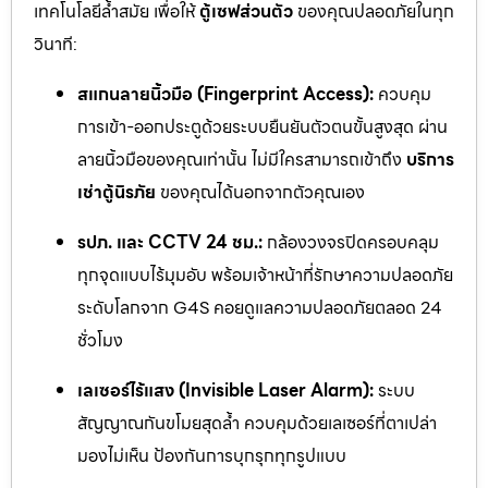
เทคโนโลยีล้ำสมัย เพื่อให้
ตู้เซฟส่วนตัว
ของคุณปลอดภัยในทุก
วินาที:
สแกนลายนิ้วมือ (Fingerprint Access):
ควบคุม
การเข้า-ออกประตูด้วยระบบยืนยันตัวตนขั้นสูงสุด ผ่าน
ลายนิ้วมือของคุณเท่านั้น ไม่มีใครสามารถเข้าถึง
บริการ
เช่าตู้นิรภัย
ของคุณได้นอกจากตัวคุณเอง
รปภ. และ CCTV 24 ชม.:
กล้องวงจรปิดครอบคลุม
ทุกจุดแบบไร้มุมอับ พร้อมเจ้าหน้าที่รักษาความปลอดภัย
ระดับโลกจาก G4S คอยดูแลความปลอดภัยตลอด 24
ชั่วโมง
เลเซอร์ไร้แสง (Invisible Laser Alarm):
ระบบ
สัญญาณกันขโมยสุดล้ำ ควบคุมด้วยเลเซอร์ที่ตาเปล่า
มองไม่เห็น ป้องกันการบุกรุกทุกรูปแบบ