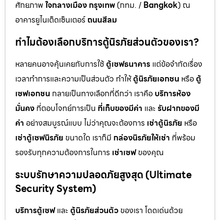
ศักยภาพ
ใจกลางเมือง กรุงเทพ
(กทม. /
Bangkok
) ณ
อาคารยูไนเต็ดเซ็นเตอร์
ถนนสีลม
ทำไมต้องเลือกบริการตู้นิรภัยส่วนตัวของเรา?
หลายคนอาจคุ้นเคยกับการใช้
ตู้เซฟธนาคาร
แต่ข้อจำกัดเรื่อง
เวลาทำการและความเป็นส่วนตัว ทำให้
ตู้นิรภัยเอกชน
หรือ
ตู้
เซฟเอกชน
กลายเป็นทางเลือกที่ดีกว่า เราคือ
บริการห้อง
มั่นคง
ที่ตอบโจทย์การเป็น
ที่เก็บของมีค่า
และ
รับฝากของมี
ค่า
อย่างสมบูรณ์แบบ ไม่ว่าคุณจะต้องการ
เช่าตู้นิรภัย
หรือ
เช่าตู้เซฟนิรภัย
ขนาดใด เราก็มี
กล่องนิรภัยให้เช่า
ที่พร้อม
รองรับทุกความต้องการในการ
เช่าเซฟ
ของคุณ
ระบบรักษาความปลอดภัยสูงสุด (Ultimate
Security System)
บริการตู้เซฟ
และ
ตู้นิรภัยส่วนตัว
ของเรา โดดเด่นด้วย