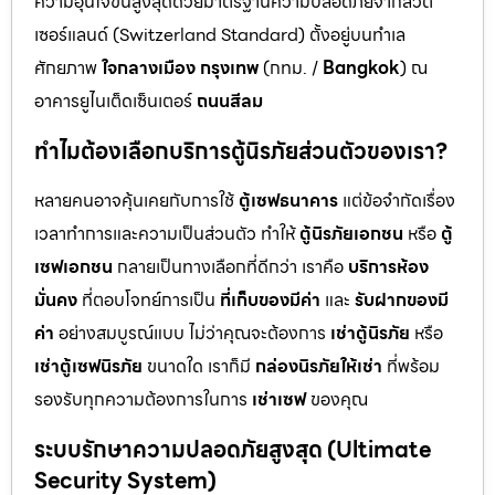
ความอุ่นใจขั้นสูงสุดด้วยมาตรฐานความปลอดภัยจากสวิต
เซอร์แลนด์ (Switzerland Standard) ตั้งอยู่บนทำเล
ศักยภาพ
ใจกลางเมือง กรุงเทพ
(กทม. /
Bangkok
) ณ
อาคารยูไนเต็ดเซ็นเตอร์
ถนนสีลม
ทำไมต้องเลือกบริการตู้นิรภัยส่วนตัวของเรา?
หลายคนอาจคุ้นเคยกับการใช้
ตู้เซฟธนาคาร
แต่ข้อจำกัดเรื่อง
เวลาทำการและความเป็นส่วนตัว ทำให้
ตู้นิรภัยเอกชน
หรือ
ตู้
เซฟเอกชน
กลายเป็นทางเลือกที่ดีกว่า เราคือ
บริการห้อง
มั่นคง
ที่ตอบโจทย์การเป็น
ที่เก็บของมีค่า
และ
รับฝากของมี
ค่า
อย่างสมบูรณ์แบบ ไม่ว่าคุณจะต้องการ
เช่าตู้นิรภัย
หรือ
เช่าตู้เซฟนิรภัย
ขนาดใด เราก็มี
กล่องนิรภัยให้เช่า
ที่พร้อม
รองรับทุกความต้องการในการ
เช่าเซฟ
ของคุณ
ระบบรักษาความปลอดภัยสูงสุด (Ultimate
Security System)