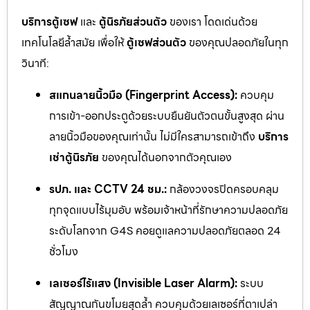
บริการตู้เซฟ
และ
ตู้นิรภัยส่วนตัว
ของเรา โดดเด่นด้วย
เทคโนโลยีล้ำสมัย เพื่อให้
ตู้เซฟส่วนตัว
ของคุณปลอดภัยในทุก
วินาที:
สแกนลายนิ้วมือ (Fingerprint Access):
ควบคุม
การเข้า-ออกประตูด้วยระบบยืนยันตัวตนขั้นสูงสุด ผ่าน
ลายนิ้วมือของคุณเท่านั้น ไม่มีใครสามารถเข้าถึง
บริการ
เช่าตู้นิรภัย
ของคุณได้นอกจากตัวคุณเอง
รปภ. และ CCTV 24 ชม.:
กล้องวงจรปิดครอบคลุม
ทุกจุดแบบไร้มุมอับ พร้อมเจ้าหน้าที่รักษาความปลอดภัย
ระดับโลกจาก G4S คอยดูแลความปลอดภัยตลอด 24
ชั่วโมง
เลเซอร์ไร้แสง (Invisible Laser Alarm):
ระบบ
สัญญาณกันขโมยสุดล้ำ ควบคุมด้วยเลเซอร์ที่ตาเปล่า