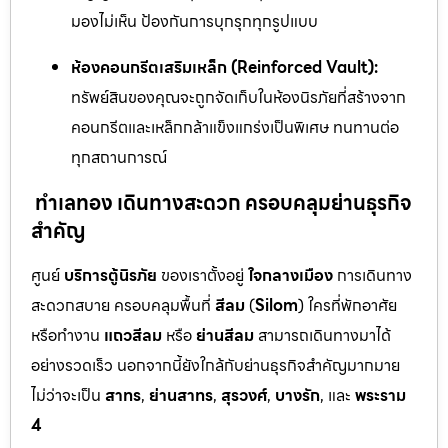
มองไม่เห็น ป้องกันการบุกรุกทุกรูปแบบ
ห้องคอนกรีตเสริมเหล็ก (Reinforced Vault):
ทรัพย์สินของคุณจะถูกจัดเก็บในห้องนิรภัยที่สร้างจาก
คอนกรีตและเหล็กกล้าแข็งแกร่งเป็นพิเศษ ทนทานต่อ
ทุกสถานการณ์
ทำเลทอง เดินทางสะดวก ครอบคลุมย่านธุรกิจ
สำคัญ
ศูนย์
บริการตู้นิรภัย
ของเราตั้งอยู่
ใจกลางเมือง
การเดินทาง
สะดวกสบาย ครอบคลุมพื้นที่
สีลม
(
Silom
) ใครที่พักอาศัย
หรือทำงาน
แถวสีลม
หรือ
ย่านสีลม
สามารถเดินทางมาได้
อย่างรวดเร็ว นอกจากนี้ยังใกล้กับย่านธุรกิจสำคัญมากมาย
ไม่ว่าจะเป็น
สาทร
,
ย่านสาทร
,
สุรวงศ์
,
บางรัก
, และ
พระราม
4