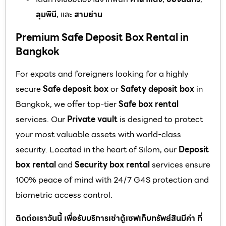
ลุมพินี
, และ
สามย่าน
Premium Safe Deposit Box Rental in
Bangkok
For expats and foreigners looking for a highly
secure
Safe deposit box
or
Safety deposit box
in
Bangkok, we offer top-tier
Safe box rental
services. Our
Private vault
is designed to protect
your most valuable assets with world-class
security. Located in the heart of Silom, our
Deposit
box rental
and
Security box rental
services ensure
100% peace of mind with 24/7 G4S protection and
biometric access control.
ติดต่อเราวันนี้ เพื่อรับบริการเช่าตู้เซฟเก็บทรัพย์สินมีค่า ที่