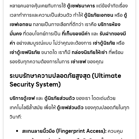
หลายคนอาจคุ้นเคยกับการใช้
ตู้เซฟธนาคาร
แต่ข้อจำกัดเรื่อง
เวลาทำการและความเป็นส่วนตัว ทำให้
ตู้นิรภัยเอกชน
หรือ
ตู้
เซฟเอกชน
กลายเป็นทางเลือกที่ดีกว่า เราคือ
บริการห้อง
มั่นคง
ที่ตอบโจทย์การเป็น
ที่เก็บของมีค่า
และ
รับฝากของมี
ค่า
อย่างสมบูรณ์แบบ ไม่ว่าคุณจะต้องการ
เช่าตู้นิรภัย
หรือ
เช่าตู้เซฟนิรภัย
ขนาดใด เราก็มี
กล่องนิรภัยให้เช่า
ที่พร้อม
รองรับทุกความต้องการในการ
เช่าเซฟ
ของคุณ
ระบบรักษาความปลอดภัยสูงสุด (Ultimate
Security System)
บริการตู้เซฟ
และ
ตู้นิรภัยส่วนตัว
ของเรา โดดเด่นด้วย
เทคโนโลยีล้ำสมัย เพื่อให้
ตู้เซฟส่วนตัว
ของคุณปลอดภัยในทุก
วินาที:
สแกนลายนิ้วมือ (Fingerprint Access):
ควบคุม