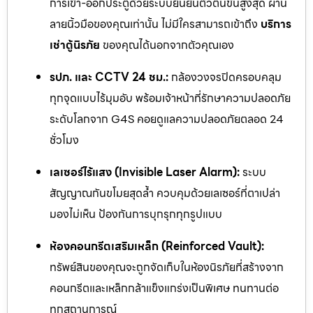
การเข้า-ออกประตูด้วยระบบยืนยันตัวตนขั้นสูงสุด ผ่าน
ลายนิ้วมือของคุณเท่านั้น ไม่มีใครสามารถเข้าถึง
บริการ
เช่าตู้นิรภัย
ของคุณได้นอกจากตัวคุณเอง
รปภ. และ CCTV 24 ชม.:
กล้องวงจรปิดครอบคลุม
ทุกจุดแบบไร้มุมอับ พร้อมเจ้าหน้าที่รักษาความปลอดภัย
ระดับโลกจาก G4S คอยดูแลความปลอดภัยตลอด 24
ชั่วโมง
เลเซอร์ไร้แสง (Invisible Laser Alarm):
ระบบ
สัญญาณกันขโมยสุดล้ำ ควบคุมด้วยเลเซอร์ที่ตาเปล่า
มองไม่เห็น ป้องกันการบุกรุกทุกรูปแบบ
ห้องคอนกรีตเสริมเหล็ก (Reinforced Vault):
ทรัพย์สินของคุณจะถูกจัดเก็บในห้องนิรภัยที่สร้างจาก
คอนกรีตและเหล็กกล้าแข็งแกร่งเป็นพิเศษ ทนทานต่อ
ทุกสถานการณ์