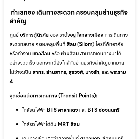
ทำเลทอง เดินทางสะดวก ครอบคลุมย่านธุรกิจ
สำคัญ
ศูนย์
บริการตู้นิรภัย
ของเราตั้งอยู่
ใจกลางเมือง
การเดินทาง
สะดวกสบาย ครอบคลุมพื้นที่
สีลม
(
Silom
) ใครที่พักอาศัย
หรือทำงาน
แถวสีลม
หรือ
ย่านสีลม
สามารถเดินทางมาได้
อย่างรวดเร็ว นอกจากนี้ยังใกล้กับย่านธุรกิจสำคัญมากมาย
ไม่ว่าจะเป็น
สาทร
,
ย่านสาทร
,
สุรวงศ์
,
บางรัก
, และ
พระราม
4
จุดเชื่อมต่อการเดินทาง (Transit Points):
ใกล้รถไฟฟ้า
BTS ศาลาแดง
และ
BTS ช่องนนทรี
ใกล้รถไฟฟ้าใต้ดิน
MRT สีลม
เดินทางเชื่อมต่อง่ายจากพื้นที่
ศาลาแดง
,
ช่องนนทรี
,