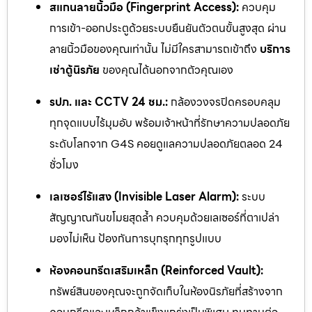
สแกนลายนิ้วมือ (Fingerprint Access):
ควบคุม
การเข้า-ออกประตูด้วยระบบยืนยันตัวตนขั้นสูงสุด ผ่าน
ลายนิ้วมือของคุณเท่านั้น ไม่มีใครสามารถเข้าถึง
บริการ
เช่าตู้นิรภัย
ของคุณได้นอกจากตัวคุณเอง
รปภ. และ CCTV 24 ชม.:
กล้องวงจรปิดครอบคลุม
ทุกจุดแบบไร้มุมอับ พร้อมเจ้าหน้าที่รักษาความปลอดภัย
ระดับโลกจาก G4S คอยดูแลความปลอดภัยตลอด 24
ชั่วโมง
เลเซอร์ไร้แสง (Invisible Laser Alarm):
ระบบ
สัญญาณกันขโมยสุดล้ำ ควบคุมด้วยเลเซอร์ที่ตาเปล่า
มองไม่เห็น ป้องกันการบุกรุกทุกรูปแบบ
ห้องคอนกรีตเสริมเหล็ก (Reinforced Vault):
ทรัพย์สินของคุณจะถูกจัดเก็บในห้องนิรภัยที่สร้างจาก