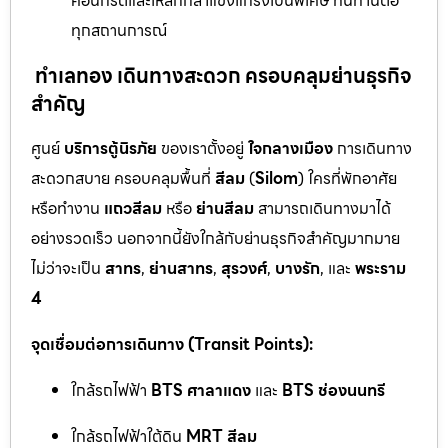
คอนกรีตและเหล็กกล้าแข็งแกร่งเป็นพิเศษ ทนทานต่อ
ทุกสถานการณ์
ทำเลทอง เดินทางสะดวก ครอบคลุมย่านธุรกิจ
สำคัญ
ศูนย์
บริการตู้นิรภัย
ของเราตั้งอยู่
ใจกลางเมือง
การเดินทาง
สะดวกสบาย ครอบคลุมพื้นที่
สีลม
(
Silom
) ใครที่พักอาศัย
หรือทำงาน
แถวสีลม
หรือ
ย่านสีลม
สามารถเดินทางมาได้
อย่างรวดเร็ว นอกจากนี้ยังใกล้กับย่านธุรกิจสำคัญมากมาย
ไม่ว่าจะเป็น
สาทร
,
ย่านสาทร
,
สุรวงศ์
,
บางรัก
, และ
พระราม
4
จุดเชื่อมต่อการเดินทาง (Transit Points):
ใกล้รถไฟฟ้า
BTS ศาลาแดง
และ
BTS ช่องนนทรี
ใกล้รถไฟฟ้าใต้ดิน
MRT สีลม