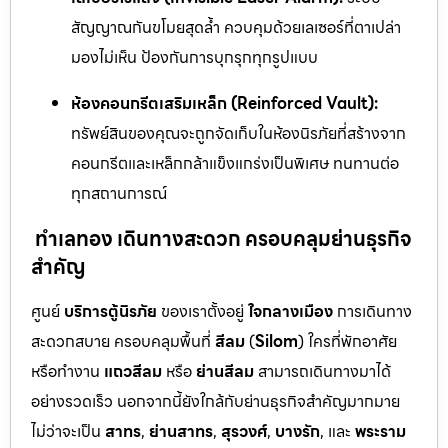
สัญญาณกันขโมยสุดล้ำ ควบคุมด้วยเลเซอร์ที่ตาเปล่า
มองไม่เห็น ป้องกันการบุกรุกทุกรูปแบบ
ห้องคอนกรีตเสริมเหล็ก (Reinforced Vault):
ทรัพย์สินของคุณจะถูกจัดเก็บในห้องนิรภัยที่สร้างจาก
คอนกรีตและเหล็กกล้าแข็งแกร่งเป็นพิเศษ ทนทานต่อ
ทุกสถานการณ์
ทำเลทอง เดินทางสะดวก ครอบคลุมย่านธุรกิจ
สำคัญ
ศูนย์
บริการตู้นิรภัย
ของเราตั้งอยู่
ใจกลางเมือง
การเดินทาง
สะดวกสบาย ครอบคลุมพื้นที่
สีลม
(
Silom
) ใครที่พักอาศัย
หรือทำงาน
แถวสีลม
หรือ
ย่านสีลม
สามารถเดินทางมาได้
อย่างรวดเร็ว นอกจากนี้ยังใกล้กับย่านธุรกิจสำคัญมากมาย
ไม่ว่าจะเป็น
สาทร
,
ย่านสาทร
,
สุรวงศ์
,
บางรัก
, และ
พระราม