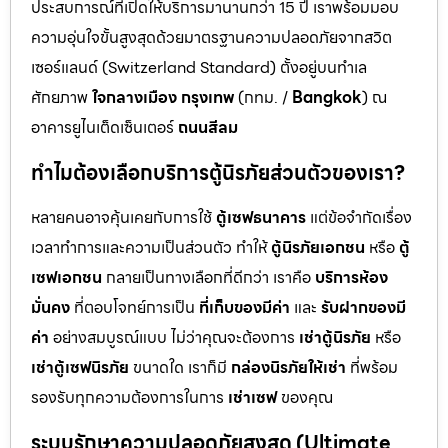
ประสบการณ์ที่เปิดให้บริการมานานกว่า 15 ปี เราพร้อมมอบ
ความอุ่นใจขั้นสูงสุดด้วยมาตรฐานความปลอดภัยจากสวิต
เซอร์แลนด์ (Switzerland Standard) ตั้งอยู่บนทำเล
ศักยภาพ
ใจกลางเมือง กรุงเทพ
(กทม. /
Bangkok
) ณ
อาคารยูไนเต็ดเซ็นเตอร์
ถนนสีลม
ทำไมต้องเลือกบริการตู้นิรภัยส่วนตัวของเรา?
หลายคนอาจคุ้นเคยกับการใช้
ตู้เซฟธนาคาร
แต่ข้อจำกัดเรื่อง
เวลาทำการและความเป็นส่วนตัว ทำให้
ตู้นิรภัยเอกชน
หรือ
ตู้
เซฟเอกชน
กลายเป็นทางเลือกที่ดีกว่า เราคือ
บริการห้อง
มั่นคง
ที่ตอบโจทย์การเป็น
ที่เก็บของมีค่า
และ
รับฝากของมี
ค่า
อย่างสมบูรณ์แบบ ไม่ว่าคุณจะต้องการ
เช่าตู้นิรภัย
หรือ
เช่าตู้เซฟนิรภัย
ขนาดใด เราก็มี
กล่องนิรภัยให้เช่า
ที่พร้อม
รองรับทุกความต้องการในการ
เช่าเซฟ
ของคุณ
ระบบรักษาความปลอดภัยสูงสุด (Ultimate