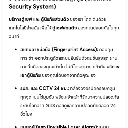
Security System)
บริการตู้เซฟ
และ
ตู้นิรภัยส่วนตัว
ของเรา โดดเด่นด้วย
เทคโนโลยีล้ำสมัย เพื่อให้
ตู้เซฟส่วนตัว
ของคุณปลอดภัยในทุก
วินาที:
สแกนลายนิ้วมือ (Fingerprint Access):
ควบคุม
การเข้า-ออกประตูด้วยระบบยืนยันตัวตนขั้นสูงสุด ผ่าน
ลายนิ้วมือของคุณเท่านั้น ไม่มีใครสามารถเข้าถึง
บริการ
เช่าตู้นิรภัย
ของคุณได้นอกจากตัวคุณเอง
รปภ. และ CCTV 24 ชม.:
กล้องวงจรปิดครอบคลุม
ทุกจุดแบบไร้มุมอับ พร้อมเจ้าหน้าที่รักษาความปลอดภัย
ระดับโลกจาก G4S คอยดูแลความปลอดภัยตลอด 24
ชั่วโมง
เลเซอร์ไร้แสง (Invisible Laser Alarm):
ระบบ