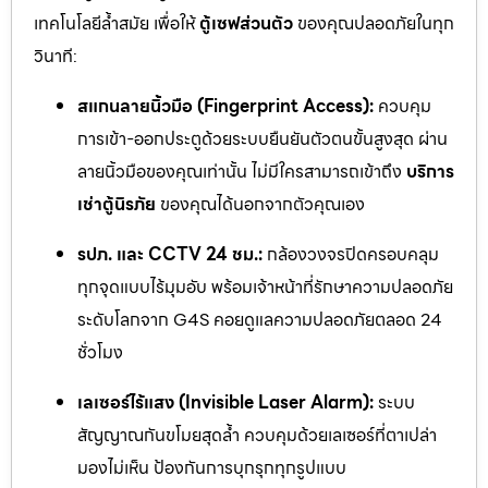
เทคโนโลยีล้ำสมัย เพื่อให้
ตู้เซฟส่วนตัว
ของคุณปลอดภัยในทุก
วินาที:
สแกนลายนิ้วมือ (Fingerprint Access):
ควบคุม
การเข้า-ออกประตูด้วยระบบยืนยันตัวตนขั้นสูงสุด ผ่าน
ลายนิ้วมือของคุณเท่านั้น ไม่มีใครสามารถเข้าถึง
บริการ
เช่าตู้นิรภัย
ของคุณได้นอกจากตัวคุณเอง
รปภ. และ CCTV 24 ชม.:
กล้องวงจรปิดครอบคลุม
ทุกจุดแบบไร้มุมอับ พร้อมเจ้าหน้าที่รักษาความปลอดภัย
ระดับโลกจาก G4S คอยดูแลความปลอดภัยตลอด 24
ชั่วโมง
เลเซอร์ไร้แสง (Invisible Laser Alarm):
ระบบ
สัญญาณกันขโมยสุดล้ำ ควบคุมด้วยเลเซอร์ที่ตาเปล่า
มองไม่เห็น ป้องกันการบุกรุกทุกรูปแบบ