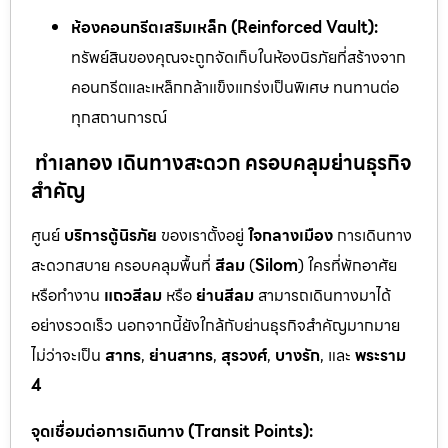
ห้องคอนกรีตเสริมเหล็ก (Reinforced Vault):
ทรัพย์สินของคุณจะถูกจัดเก็บในห้องนิรภัยที่สร้างจาก
คอนกรีตและเหล็กกล้าแข็งแกร่งเป็นพิเศษ ทนทานต่อ
ทุกสถานการณ์
ทำเลทอง เดินทางสะดวก ครอบคลุมย่านธุรกิจ
สำคัญ
ศูนย์
บริการตู้นิรภัย
ของเราตั้งอยู่
ใจกลางเมือง
การเดินทาง
สะดวกสบาย ครอบคลุมพื้นที่
สีลม
(
Silom
) ใครที่พักอาศัย
หรือทำงาน
แถวสีลม
หรือ
ย่านสีลม
สามารถเดินทางมาได้
อย่างรวดเร็ว นอกจากนี้ยังใกล้กับย่านธุรกิจสำคัญมากมาย
ไม่ว่าจะเป็น
สาทร
,
ย่านสาทร
,
สุรวงศ์
,
บางรัก
, และ
พระราม
4
จุดเชื่อมต่อการเดินทาง (Transit Points):