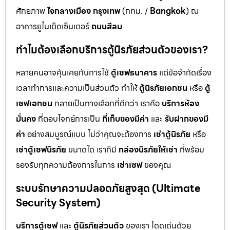
ศักยภาพ
ใจกลางเมือง กรุงเทพ
(กทม. /
Bangkok
) ณ
อาคารยูไนเต็ดเซ็นเตอร์
ถนนสีลม
ทำไมต้องเลือกบริการตู้นิรภัยส่วนตัวของเรา?
หลายคนอาจคุ้นเคยกับการใช้
ตู้เซฟธนาคาร
แต่ข้อจำกัดเรื่อง
เวลาทำการและความเป็นส่วนตัว ทำให้
ตู้นิรภัยเอกชน
หรือ
ตู้
เซฟเอกชน
กลายเป็นทางเลือกที่ดีกว่า เราคือ
บริการห้อง
มั่นคง
ที่ตอบโจทย์การเป็น
ที่เก็บของมีค่า
และ
รับฝากของมี
ค่า
อย่างสมบูรณ์แบบ ไม่ว่าคุณจะต้องการ
เช่าตู้นิรภัย
หรือ
เช่าตู้เซฟนิรภัย
ขนาดใด เราก็มี
กล่องนิรภัยให้เช่า
ที่พร้อม
รองรับทุกความต้องการในการ
เช่าเซฟ
ของคุณ
ระบบรักษาความปลอดภัยสูงสุด (Ultimate
Security System)
บริการตู้เซฟ
และ
ตู้นิรภัยส่วนตัว
ของเรา โดดเด่นด้วย