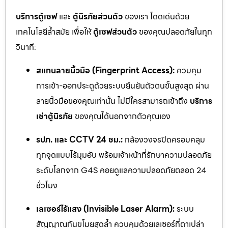
บริการตู้เซฟ
และ
ตู้นิรภัยส่วนตัว
ของเรา โดดเด่นด้วย
เทคโนโลยีล้ำสมัย เพื่อให้
ตู้เซฟส่วนตัว
ของคุณปลอดภัยในทุก
วินาที:
สแกนลายนิ้วมือ (Fingerprint Access):
ควบคุม
การเข้า-ออกประตูด้วยระบบยืนยันตัวตนขั้นสูงสุด ผ่าน
ลายนิ้วมือของคุณเท่านั้น ไม่มีใครสามารถเข้าถึง
บริการ
เช่าตู้นิรภัย
ของคุณได้นอกจากตัวคุณเอง
รปภ. และ CCTV 24 ชม.:
กล้องวงจรปิดครอบคลุม
ทุกจุดแบบไร้มุมอับ พร้อมเจ้าหน้าที่รักษาความปลอดภัย
ระดับโลกจาก G4S คอยดูแลความปลอดภัยตลอด 24
ชั่วโมง
เลเซอร์ไร้แสง (Invisible Laser Alarm):
ระบบ
สัญญาณกันขโมยสุดล้ำ ควบคุมด้วยเลเซอร์ที่ตาเปล่า