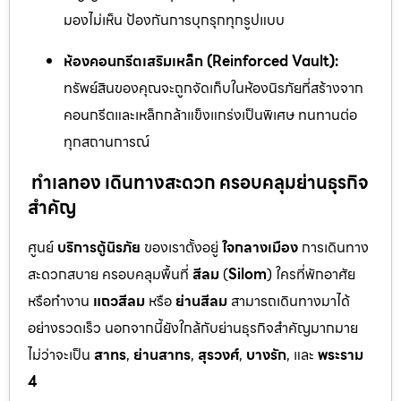
มองไม่เห็น ป้องกันการบุกรุกทุกรูปแบบ
ห้องคอนกรีตเสริมเหล็ก (Reinforced Vault):
ทรัพย์สินของคุณจะถูกจัดเก็บในห้องนิรภัยที่สร้างจาก
คอนกรีตและเหล็กกล้าแข็งแกร่งเป็นพิเศษ ทนทานต่อ
ทุกสถานการณ์
ทำเลทอง เดินทางสะดวก ครอบคลุมย่านธุรกิจ
สำคัญ
ศูนย์
บริการตู้นิรภัย
ของเราตั้งอยู่
ใจกลางเมือง
การเดินทาง
สะดวกสบาย ครอบคลุมพื้นที่
สีลม
(
Silom
) ใครที่พักอาศัย
หรือทำงาน
แถวสีลม
หรือ
ย่านสีลม
สามารถเดินทางมาได้
อย่างรวดเร็ว นอกจากนี้ยังใกล้กับย่านธุรกิจสำคัญมากมาย
ไม่ว่าจะเป็น
สาทร
,
ย่านสาทร
,
สุรวงศ์
,
บางรัก
, และ
พระราม
4