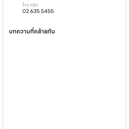
โทร คลิก
02 635 5455
บทความที่คล้ายกัน