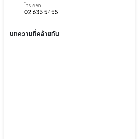
โทร คลิก
02 635 5455
บทความที่คล้ายกัน