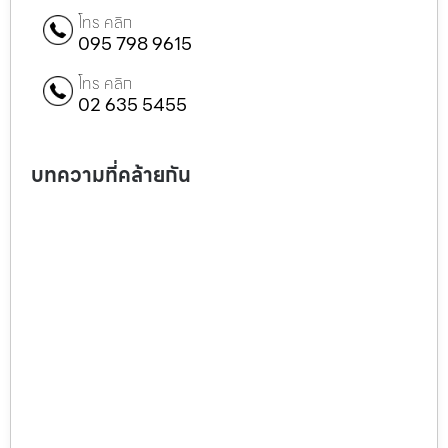
โทร คลิก
095 798 9615
โทร คลิก
02 635 5455
บทความที่คล้ายกัน