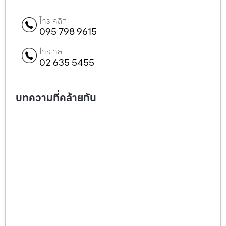
โทร คลิก
095 798 9615
โทร คลิก
02 635 5455
บทความที่คล้ายกัน