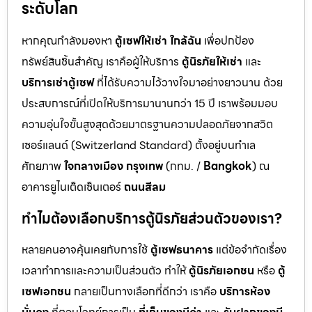
ระดับโลก
หากคุณกำลังมองหา
ตู้เซฟให้เช่า ใกล้ฉัน
เพื่อปกป้อง
ทรัพย์สินชิ้นสำคัญ เราคือผู้ให้บริการ
ตู้นิรภัยให้เช่า
และ
บริการเช่าตู้เซฟ
ที่ได้รับความไว้วางใจมาอย่างยาวนาน ด้วย
ประสบการณ์ที่เปิดให้บริการมานานกว่า 15 ปี เราพร้อมมอบ
ความอุ่นใจขั้นสูงสุดด้วยมาตรฐานความปลอดภัยจากสวิต
เซอร์แลนด์ (Switzerland Standard) ตั้งอยู่บนทำเล
ศักยภาพ
ใจกลางเมือง กรุงเทพ
(กทม. /
Bangkok
) ณ
อาคารยูไนเต็ดเซ็นเตอร์
ถนนสีลม
ทำไมต้องเลือกบริการตู้นิรภัยส่วนตัวของเรา?
หลายคนอาจคุ้นเคยกับการใช้
ตู้เซฟธนาคาร
แต่ข้อจำกัดเรื่อง
เวลาทำการและความเป็นส่วนตัว ทำให้
ตู้นิรภัยเอกชน
หรือ
ตู้
เซฟเอกชน
กลายเป็นทางเลือกที่ดีกว่า เราคือ
บริการห้อง