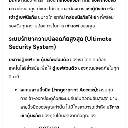
มั่นคง
ที่ตอบโจทย์การเป็น
ที่เก็บของมีค่า
และ
รับฝากของมี
ค่า
อย่างสมบูรณ์แบบ ไม่ว่าคุณจะต้องการ
เช่าตู้นิรภัย
หรือ
เช่าตู้เซฟนิรภัย
ขนาดใด เราก็มี
กล่องนิรภัยให้เช่า
ที่พร้อม
รองรับทุกความต้องการในการ
เช่าเซฟ
ของคุณ
ระบบรักษาความปลอดภัยสูงสุด (Ultimate
Security System)
บริการตู้เซฟ
และ
ตู้นิรภัยส่วนตัว
ของเรา โดดเด่นด้วย
เทคโนโลยีล้ำสมัย เพื่อให้
ตู้เซฟส่วนตัว
ของคุณปลอดภัยในทุก
วินาที:
สแกนลายนิ้วมือ (Fingerprint Access):
ควบคุม
การเข้า-ออกประตูด้วยระบบยืนยันตัวตนขั้นสูงสุด ผ่าน
ลายนิ้วมือของคุณเท่านั้น ไม่มีใครสามารถเข้าถึง
บริการ
เช่าตู้นิรภัย
ของคุณได้นอกจากตัวคุณเอง