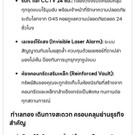
รปภ. และ CCTV 24 ชม.:
กล้องวงจรปิดครอบคลุม
ทุกจุดแบบไร้มุมอับ พร้อมเจ้าหน้าที่รักษาความปลอดภัย
ระดับโลกจาก G4S คอยดูแลความปลอดภัยตลอด 24
ชั่วโมง
เลเซอร์ไร้แสง (Invisible Laser Alarm):
ระบบ
สัญญาณกันขโมยสุดล้ำ ควบคุมด้วยเลเซอร์ที่ตาเปล่า
มองไม่เห็น ป้องกันการบุกรุกทุกรูปแบบ
ห้องคอนกรีตเสริมเหล็ก (Reinforced Vault):
ทรัพย์สินของคุณจะถูกจัดเก็บในห้องนิรภัยที่สร้างจาก
คอนกรีตและเหล็กกล้าแข็งแกร่งเป็นพิเศษ ทนทานต่อ
ทุกสถานการณ์
ทำเลทอง เดินทางสะดวก ครอบคลุมย่านธุรกิจ
สำคัญ