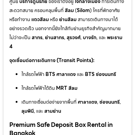
ศูนย์
บริการตู้นิรภัย
ของเราตั้งอยู่
ใจกลางเมือง
การเดินทาง
สะดวกสบาย ครอบคลุมพื้นที่
สีลม
(
Silom
) ใครที่พักอาศัย
หรือทำงาน
แถวสีลม
หรือ
ย่านสีลม
สามารถเดินทางมาได้
อย่างรวดเร็ว นอกจากนี้ยังใกล้กับย่านธุรกิจสำคัญมากมาย
ไม่ว่าจะเป็น
สาทร
,
ย่านสาทร
,
สุรวงศ์
,
บางรัก
, และ
พระราม
4
จุดเชื่อมต่อการเดินทาง (Transit Points):
ใกล้รถไฟฟ้า
BTS ศาลาแดง
และ
BTS ช่องนนทรี
ใกล้รถไฟฟ้าใต้ดิน
MRT สีลม
เดินทางเชื่อมต่อง่ายจากพื้นที่
ศาลาแดง
,
ช่องนนทรี
,
ลุมพินี
, และ
สามย่าน
Premium Safe Deposit Box Rental in
Bangkok