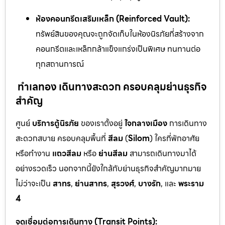
ห้องคอนกรีตเสริมเหล็ก (Reinforced Vault):
ทรัพย์สินของคุณจะถูกจัดเก็บในห้องนิรภัยที่สร้างจาก
คอนกรีตและเหล็กกล้าแข็งแกร่งเป็นพิเศษ ทนทานต่อ
ทุกสถานการณ์
ทำเลทอง เดินทางสะดวก ครอบคลุมย่านธุรกิจ
สำคัญ
ศูนย์
บริการตู้นิรภัย
ของเราตั้งอยู่
ใจกลางเมือง
การเดินทาง
สะดวกสบาย ครอบคลุมพื้นที่
สีลม
(
Silom
) ใครที่พักอาศัย
หรือทำงาน
แถวสีลม
หรือ
ย่านสีลม
สามารถเดินทางมาได้
อย่างรวดเร็ว นอกจากนี้ยังใกล้กับย่านธุรกิจสำคัญมากมาย
ไม่ว่าจะเป็น
สาทร
,
ย่านสาทร
,
สุรวงศ์
,
บางรัก
, และ
พระราม
4
จุดเชื่อมต่อการเดินทาง (Transit Points):