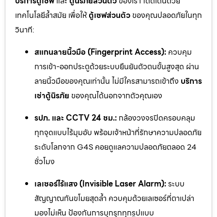
บริการตู้เซฟ
และ
ตู้นิรภัยส่วนตัว
ของเรา โดดเด่นด้วย
เทคโนโลยีล้ำสมัย เพื่อให้
ตู้เซฟส่วนตัว
ของคุณปลอดภัยในทุก
วินาที:
สแกนลายนิ้วมือ (Fingerprint Access):
ควบคุม
การเข้า-ออกประตูด้วยระบบยืนยันตัวตนขั้นสูงสุด ผ่าน
ลายนิ้วมือของคุณเท่านั้น ไม่มีใครสามารถเข้าถึง
บริการ
เช่าตู้นิรภัย
ของคุณได้นอกจากตัวคุณเอง
รปภ. และ CCTV 24 ชม.:
กล้องวงจรปิดครอบคลุม
ทุกจุดแบบไร้มุมอับ พร้อมเจ้าหน้าที่รักษาความปลอดภัย
ระดับโลกจาก G4S คอยดูแลความปลอดภัยตลอด 24
ชั่วโมง
เลเซอร์ไร้แสง (Invisible Laser Alarm):
ระบบ
สัญญาณกันขโมยสุดล้ำ ควบคุมด้วยเลเซอร์ที่ตาเปล่า
มองไม่เห็น ป้องกันการบุกรุกทุกรูปแบบ