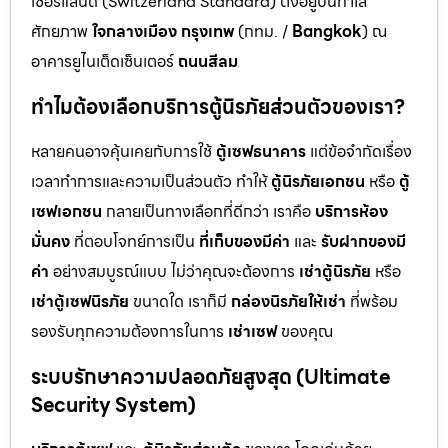
เซอร์แลนด์ (Switzerland Standard) ตั้งอยู่บนทำเล
ศักยภาพ
ใจกลางเมือง กรุงเทพ
(กทม. /
Bangkok
) ณ
อาคารยูไนเต็ดเซ็นเตอร์
ถนนสีลม
ทำไมต้องเลือกบริการตู้นิรภัยส่วนตัวของเรา?
หลายคนอาจคุ้นเคยกับการใช้
ตู้เซฟธนาคาร
แต่ข้อจำกัดเรื่อง
เวลาทำการและความเป็นส่วนตัว ทำให้
ตู้นิรภัยเอกชน
หรือ
ตู้
เซฟเอกชน
กลายเป็นทางเลือกที่ดีกว่า เราคือ
บริการห้อง
มั่นคง
ที่ตอบโจทย์การเป็น
ที่เก็บของมีค่า
และ
รับฝากของมี
ค่า
อย่างสมบูรณ์แบบ ไม่ว่าคุณจะต้องการ
เช่าตู้นิรภัย
หรือ
เช่าตู้เซฟนิรภัย
ขนาดใด เราก็มี
กล่องนิรภัยให้เช่า
ที่พร้อม
รองรับทุกความต้องการในการ
เช่าเซฟ
ของคุณ
ระบบรักษาความปลอดภัยสูงสุด (Ultimate
Security System)